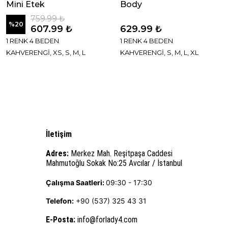
Mini Etek
Body
759.99 ₺
%
20
607.99 ₺
629.99 ₺
1 RENK 4 BEDEN
1 RENK 4 BEDEN
KAHVERENGİ, XS, S, M, L
KAHVERENGİ, S, M, L, XL
İletişim
Adres:
Merkez Mah. Reşitpaşa Caddesi
Mahmutoğlu Sokak No:25 Avcılar / İstanbul
Çalışma Saatleri:
09:30 - 17:30
Telefon:
+90 (537) 325 43 31
E-Posta
:
info@forlady4.com