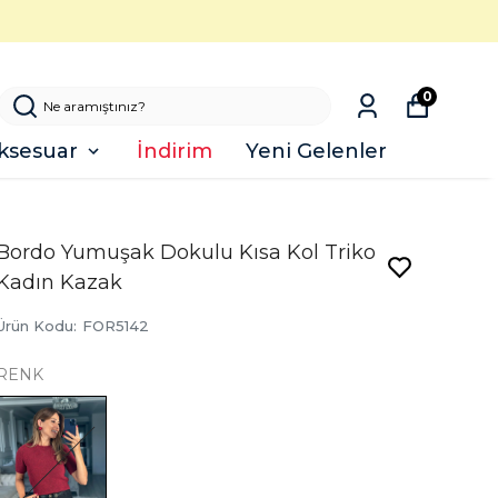
0
ksesuar
İndirim
Yeni Gelenler
Bordo Yumuşak Dokulu Kısa Kol Triko
Kadın Kazak
Ürün Kodu
:
FOR5142
RENK