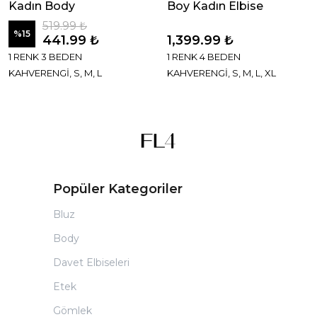
Kadın Body
Boy Kadın Elbise
519.99 ₺
%
15
441.99 ₺
1,399.99 ₺
1 RENK 3 BEDEN
1 RENK 4 BEDEN
KAHVERENGİ, S, M, L
KAHVERENGİ, S, M, L, XL
Popüler Kategoriler
Bluz
Body
Davet Elbiseleri
Etek
Gömlek