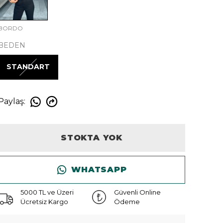
BORDO
BEDEN
STANDART
Paylaş
:
STOKTA YOK
WHATSAPP
5000 TL ve Üzeri
Güvenli Online
Ücretsiz Kargo
Ödeme