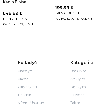
Kadın Elbise
199.99 ₺
849.99 ₺
1 RENK 1 BEDEN
KAHVERENGİ, STANDART
1 RENK 3 BEDEN
KAHVERENGİ, S, M, L
Forlady4
Kategoriler
Anasayfa
Üst Giyim
Arama
Alt Giyim
Giriş Sayfası
Dış Giyim
Hesabım
Elbiseler
Şifremi Unuttum
Takım