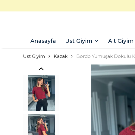
Anasayfa
Üst Giyim
Alt Giyim
Üst Giyim
Kazak
Bordo Yumuşak Dokulu Kı