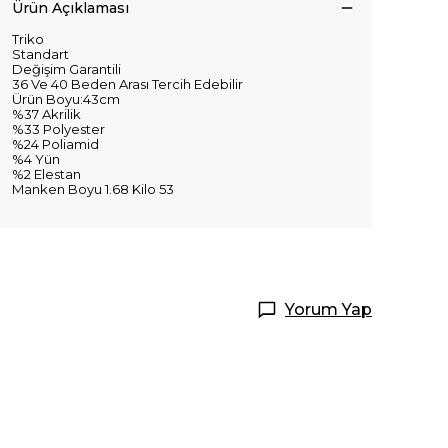
Ürün Açıklaması
Triko
Standart
Değişim Garantili
36 Ve 40 Beden Arası Tercih Edebilir
Ürün Boyu:43cm
%37 Akrilik
%33 Polyester
%24 Poliamid
%4 Yün
%2 Elestan
Manken Boyu 1.68 Kilo 53
Yorum Yap