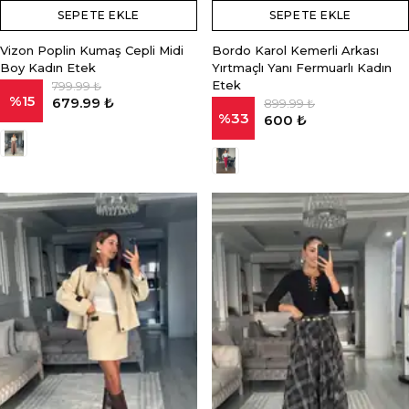
SEPETE EKLE
SEPETE EKLE
Vizon Poplin Kumaş Cepli Midi
Bordo Karol Kemerli Arkası
Boy Kadın Etek
Yırtmaçlı Yanı Fermuarlı Kadın
Etek
799.99 ₺
%
15
679.99 ₺
899.99 ₺
%
33
600 ₺