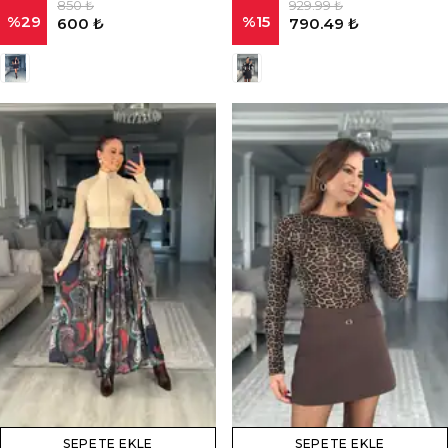
850 ₺
929.99 ₺
%
29
%
15
600 ₺
790.49 ₺
SEPETE EKLE
SEPETE EKLE