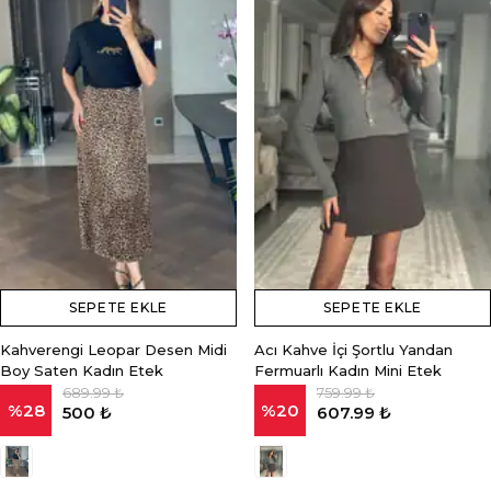
SEPETE EKLE
SEPETE EKLE
Kahverengi Leopar Desen Midi
Acı Kahve İçi Şortlu Yandan
Boy Saten Kadın Etek
Fermuarlı Kadın Mini Etek
689.99 ₺
759.99 ₺
%
28
%
20
500 ₺
607.99 ₺