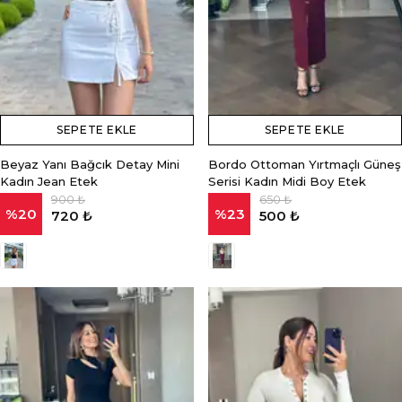
SEPETE EKLE
SEPETE EKLE
Beyaz Yanı Bağcık Detay Mini
Bordo Ottoman Yırtmaçlı Güneş
Kadın Jean Etek
Serisi Kadın Midi Boy Etek
900 ₺
650 ₺
%
20
%
23
720 ₺
500 ₺