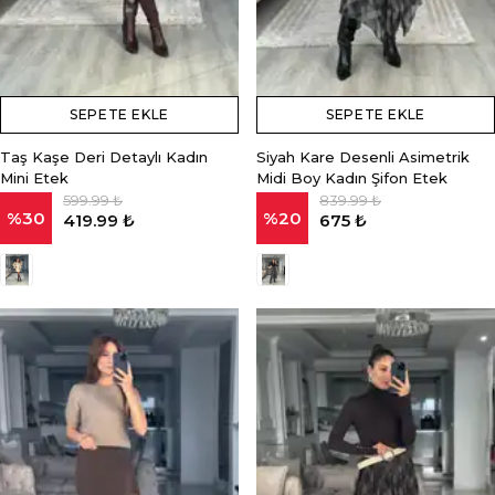
SEPETE EKLE
SEPETE EKLE
Taş Kaşe Deri Detaylı Kadın
Siyah Kare Desenli Asimetrik
Mini Etek
Midi Boy Kadın Şifon Etek
599.99 ₺
839.99 ₺
%
30
%
20
419.99 ₺
675 ₺