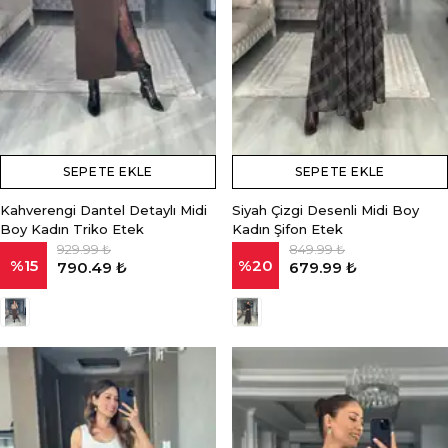
SEPETE EKLE
SEPETE EKLE
Kahverengi Dantel Detaylı Midi
Siyah Çizgi Desenli Midi Boy
Boy Kadın Triko Etek
Kadın Şifon Etek
929.99 ₺
849.99 ₺
%
15
%
20
790.49 ₺
679.99 ₺