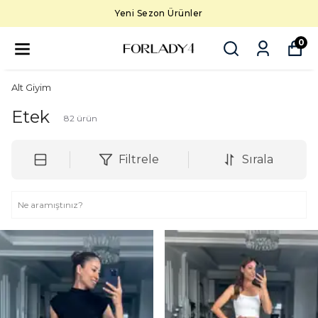
5000 TL üzeri ücretsiz kargo
0
Alt Giyim
Etek
82
ürün
Filtrele
Sırala