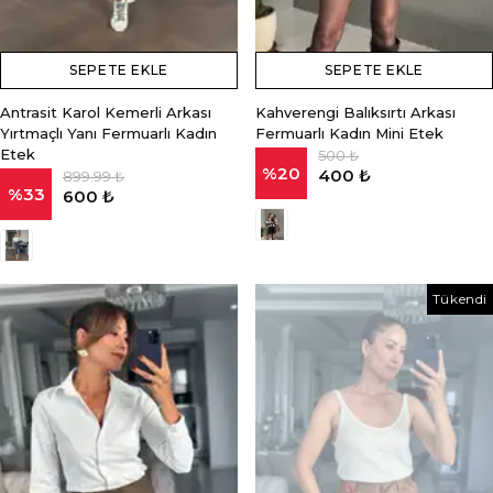
SEPETE EKLE
SEPETE EKLE
Antrasit Karol Kemerli Arkası
Kahverengi Balıksırtı Arkası
Yırtmaçlı Yanı Fermuarlı Kadın
Fermuarlı Kadın Mini Etek
Etek
500 ₺
%
20
400 ₺
899.99 ₺
%
33
600 ₺
Tükendi