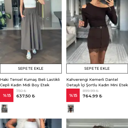
SEPETE EKLE
SEPETE EKLE
Haki Tensel Kumaş Beli Lastikli
Kahverengi Kemerli Dantel
Cepli Kadın Midi Boy Etek
Detaylı İçi Şortlu Kadın Mini Etek
750 ₺
899.99 ₺
%
15
%
15
637.50 ₺
764.99 ₺