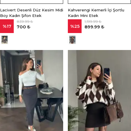
Lacivert Desenli Düz Kesim Midi
Kahverengi Kemerli İçi Şortlu
Boy Kadın Şifon Etek
Kadın Mini Etek
839.99 ₺
1,199.99 ₺
%
17
%
25
700 ₺
899.99 ₺