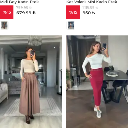
Midi Boy Kadın Etek
Kat Volanlı Mini Kadın Etek
799.99 ₺
1,119.99 ₺
%
15
%
15
679.99 ₺
950 ₺