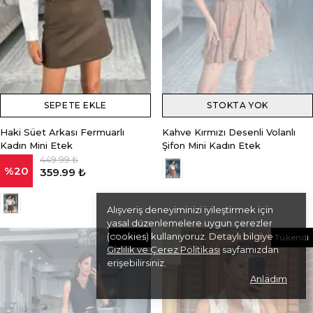
SEPETE EKLE
STOKTA YOK
Haki Süet Arkası Fermuarlı
Kahve Kırmızı Desenli Volanlı
Kadın Mini Etek
Şifon Mini Kadın Etek
449.99 ₺
%
20
359.99 ₺
Alışveriş deneyiminizi iyileştirmek için
yasal düzenlemelere uygun çerezler
(cookies) kullanıyoruz. Detaylı bilgiye
Tükendi
Tükendi
Gizlilik ve Çerez Politikası
sayfamızdan
erişebilirsiniz.
Anladım