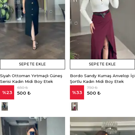
SEPETE EKLE
SEPETE EKLE
Siyah Ottoman Yırtmaçlı Güneş
Bordo Sandy Kumaş Anvelop İçi
Serisi Kadın Midi Boy Etek
Şortlu Kadın Midi Boy Etek
650 ₺
750 ₺
%
23
%
33
500 ₺
500 ₺