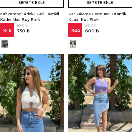
SEPETE EKLE
SEPETE EKLE
Kahverengi Krinkıl Beli Lastikli
Kar Yıkama Fermuarlı Otantik
Kadın Midi Boy Etek
Kadın Kot Etek
890 ₺
800 ₺
%
16
%
25
750 ₺
600 ₺