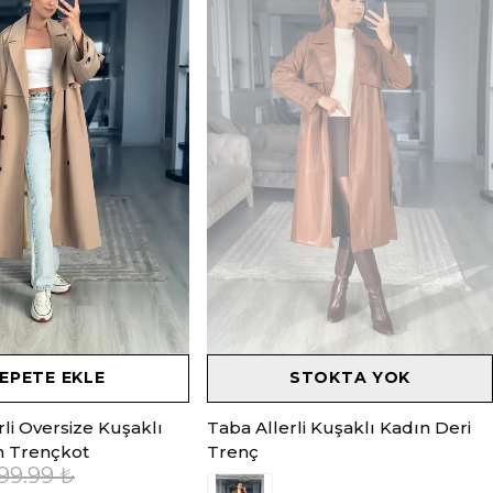
EPETE EKLE
STOKTA YOK
li Oversize Kuşaklı
Taba Allerli Kuşaklı Kadın Deri
n Trençkot
Trenç
99.99 ₺