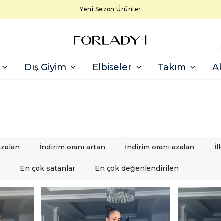
Yeni Sezon Ürünler
Dış Giyim
Elbiseler
Takım
A
azalan
İndirim oranı artan
İndirim oranı azalan
İ
En çok satanlar
En çok değenlendirilen