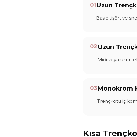
01
Uzun Trençk
Basic tişört ve sn
02
Uzun Trençk
Midi veya uzun elb
03
Monokrom 
Trençkotu iç komb
Kısa Trençko