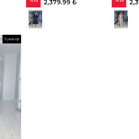
2,379.99 ₺
2,
Tükendi