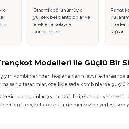
iyle
Dinamik görünümüyle
Rahat ke
ha
yüksek bel pantolonlar ve
kullanım
irir.
eteklerle kolayca
modern ş
kombinlenir.
sağlar.
rençkot Modelleri ile Güçlü Bir S
 giyim kombinlerinden hoşlananların favorileri arasında
ma sahip tasarımlar, özellikle sade kombinlerde güçlü bir
kesim pantolonlar, jean modelleri, elbiseler ve eteklerle 
cih edilen trençkot görünümün merkezine yerleşirken yak