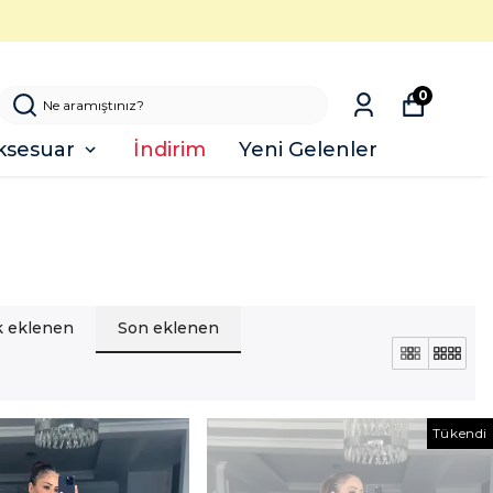
0
ksesuar
İndirim
Yeni Gelenler
lk eklenen
Son eklenen
Tükendi