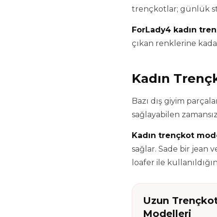
trençkotlar; günlük st
ForLady4 kadın tren
çıkan renklerine kadar 
Kadın Trençk
Bazı dış giyim parçala
sağlayabilen zamansız
Kadın trençkot mode
sağlar. Sade bir jean
loafer ile kullanıldığın
Uzun Trençko
Modelleri