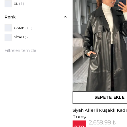
XL
( 1 )
Renk
CAMEL
( 1 )
SİYAH
( 2 )
Filtreleri temizle
SEPETE EKLE
Siyah Allerli Kuşaklı Kad
Trenç
2,659.99 ₺
%
30