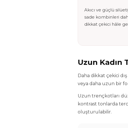
Akıcı ve güçlü silüet
sade kombinleri da
dikkat çekici hâle get
Uzun Kadın T
Daha dikkat çekici dış
veya daha uzun bir for
Uzun trençkotları düz 
kontrast tonlarda ter
oluşturulabilir.