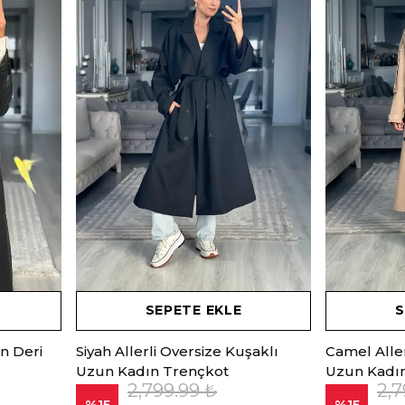
SEPETE EKLE
S
ın Deri
Siyah Allerli Oversize Kuşaklı
Camel Aller
Uzun Kadın Trençkot
Uzun Kadı
2,799.99 ₺
2,7
%
15
%
15