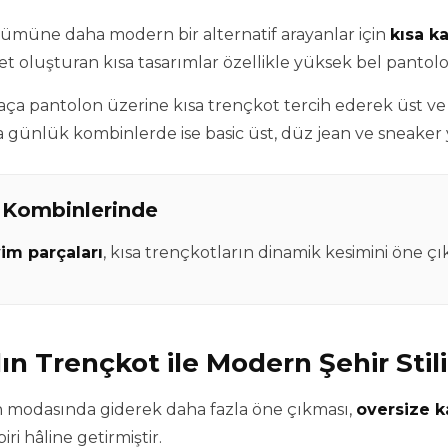
ümüne daha modern bir alternatif arayanlar için
kısa k
üet oluşturan kısa tasarımlar özellikle yüksek bel pantol
ça pantolon üzerine kısa trençkot tercih ederek üst ve a
a günlük kombinlerde ise basic üst, düz jean ve sneaker ye
 Kombinlerinde
yim parçaları
, kısa trençkotların dinamik kesimini öne çık
ın Trençkot ile Modern Şehir Stili
n modasında giderek daha fazla öne çıkması,
oversize k
ri hâline getirmiştir.