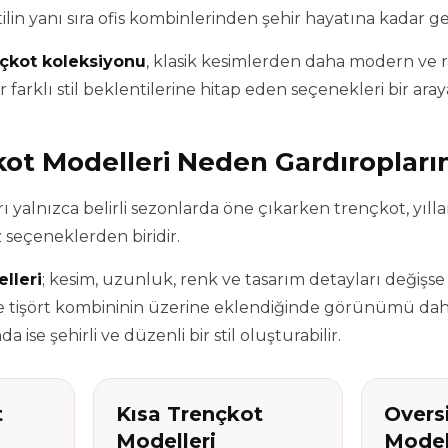
ilin yanı sıra ofis kombinlerinden şehir hayatına kadar ge
çkot koleksiyonu
, klasik kesimlerden daha modern ve 
farklı stil beklentilerine hitap eden seçenekleri bir araya
ot Modelleri Neden Gardıropları
rı yalnızca belirli sezonlarda öne çıkarken trençkot, yı
 seçeneklerden biridir.
lleri
; kesim, uzunluk, renk ve tasarım detayları değişse
 ve tişört kombininin üzerine eklendiğinde görünümü dah
da ise şehirli ve düzenli bir stil oluşturabilir.
t
Kısa Trençkot
Overs
Modelleri
Model