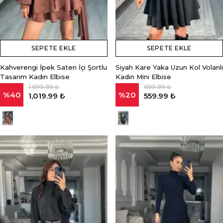
SEPETE EKLE
SEPETE EKLE
Kahverengi İpek Saten İçi Şortlu
Siyah Kare Yaka Uzun Kol Volanlı
Tasarım Kadın Elbise
Kadın Mini Elbise
1,699.99 ₺
699.99 ₺
%
40
%
20
1,019.99 ₺
559.99 ₺