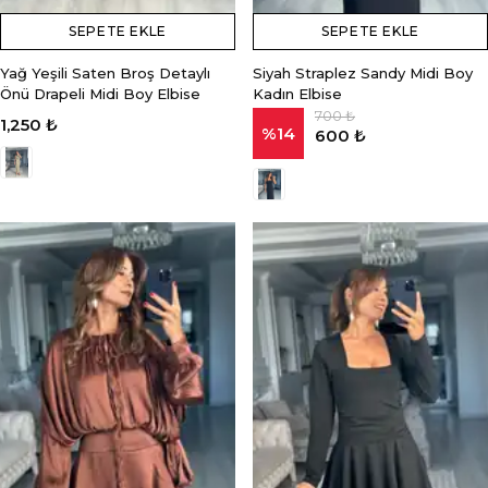
SEPETE EKLE
SEPETE EKLE
Yağ Yeşili Saten Broş Detaylı
Siyah Straplez Sandy Midi Boy
Önü Drapeli Midi Boy Elbise
Kadın Elbise
700 ₺
1,250 ₺
%
14
600 ₺