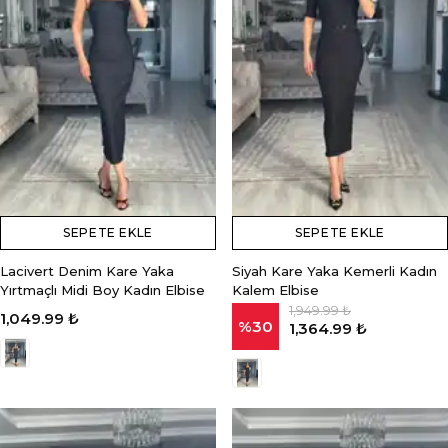
SEPETE EKLE
SEPETE EKLE
Lacivert Denim Kare Yaka
Siyah Kare Yaka Kemerli Kadın
Yırtmaçlı Midi Boy Kadın Elbise
Kalem Elbise
1,949.99 ₺
1,049.99 ₺
%
30
1,364.99 ₺