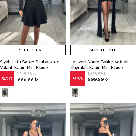
SEPETE EKLE
SEPETE EKLE
Siyah Üstü Saten Scuba Krep
Lacivert Yarım Balıkçı Vatkalı
Volanlı Kadın Mini Elbise
Kuyruklu Kadın Mini Elbise
1,249.99 ₺
1,499.99 ₺
%
20
%
33
999.99 ₺
999.99 ₺