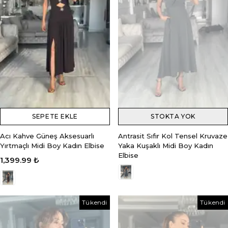
SEPETE EKLE
STOKTA YOK
Acı Kahve Güneş Aksesuarlı
Antrasit Sıfır Kol Tensel Kruvaze
Yırtmaçlı Midi Boy Kadın Elbise
Yaka Kuşaklı Midi Boy Kadın
Elbise
1,399.99 ₺
Tükendi
Tükendi