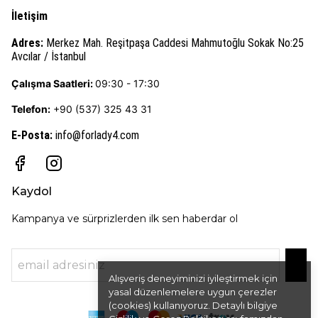
İletişim
Adres:
Merkez Mah. Reşitpaşa Caddesi Mahmutoğlu Sokak No:25
Avcılar / İstanbul
Çalışma Saatleri:
09:30 - 17:30
Telefon:
+90 (537) 325 43 31
E-Posta
:
info@forlady4.com
Kaydol
Kampanya ve sürprizlerden ilk sen haberdar ol
Alışveriş deneyiminizi iyileştirmek için
yasal düzenlemelere uygun çerezler
(cookies) kullanıyoruz. Detaylı bilgiye