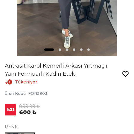
Antrasit Karol Kemerli Arkası Yırtmaçlı
Yanı Fermuarlı Kadın Etek
Tükeniyor
Ürün Kodu
:
FOR3903
899.99 ₺
%
33
600 ₺
RENK