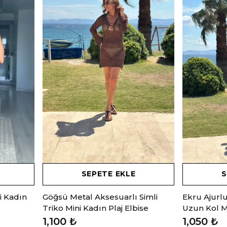
SEPETE EKLE
S
i Kadın
Göğsü Metal Aksesuarlı Simli
Ekru Ajurl
Triko Mini Kadın Plaj Elbise
Uzun Kol Mi
1,100 ₺
1,050 ₺