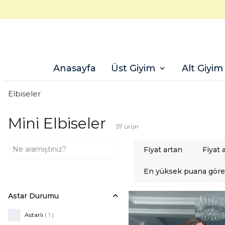
Anasayfa
Üst Giyim
Alt Giyim
Elbiseler
Mini Elbiseler
57
ürün
Fiyat artan
Fiyat 
En yüksek puana göre
Astar Durumu
Astarlı
( 1 )