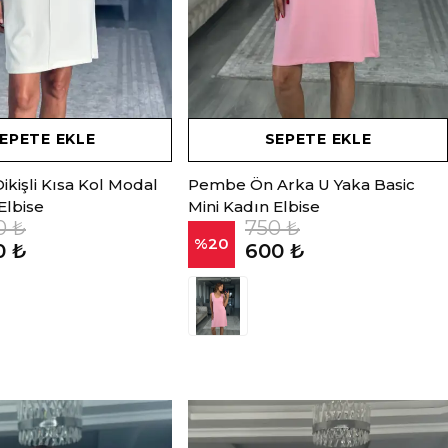
EPETE EKLE
SEPETE EKLE
kişli Kısa Kol Modal
Pembe Ön Arka U Yaka Basic
Elbise
Mini Kadın Elbise
0 ₺
750 ₺
%
20
0 ₺
600 ₺