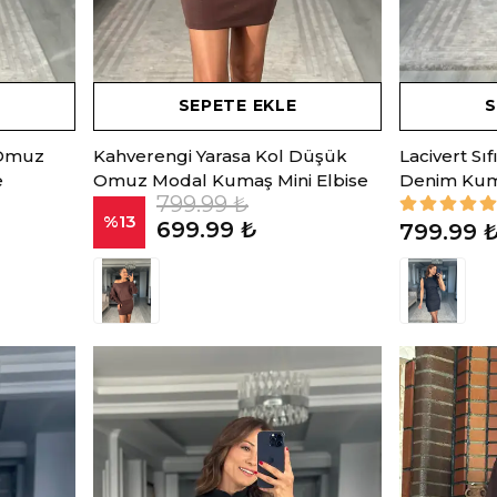
SEPETE EKLE
S
 Omuz
Kahverengi Yarasa Kol Düşük
Lacivert Sıf
e
Omuz Modal Kumaş Mini Elbise
Denim Kuma
799.99 ₺
%
13
699.99 ₺
799.99 