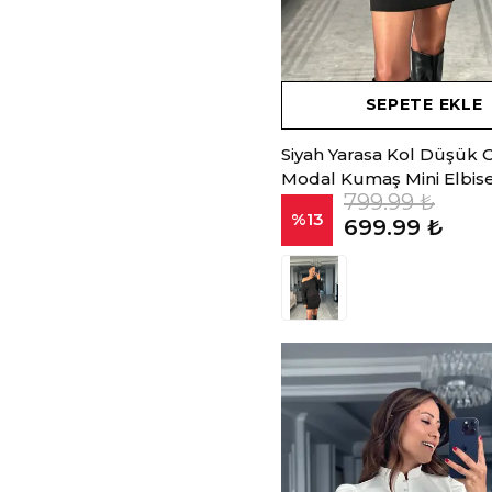
SEPETE EKLE
Siyah Yarasa Kol Düşük
Modal Kumaş Mini Elbis
799.99 ₺
%
13
699.99 ₺