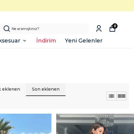
0
ksesuar
İndirim
Yeni Gelenler
lk eklenen
Son eklenen