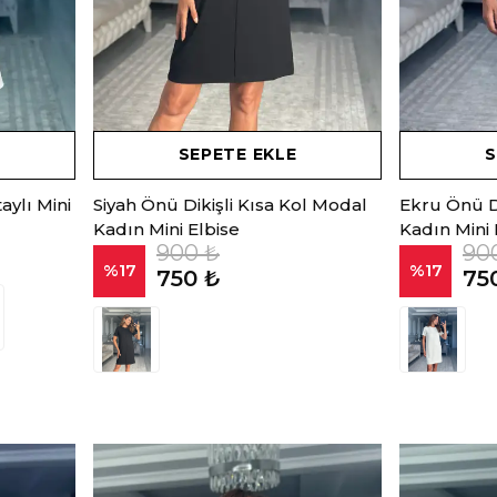
SEPETE EKLE
S
ylı Mini
Siyah Önü Dikişli Kısa Kol Modal
Ekru Önü Di
Kadın Mini Elbise
Kadın Mini 
900 ₺
90
%
17
%
17
750 ₺
75