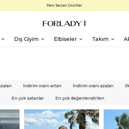
Yeni Sezon Ürünler
Dış Giyim
Elbiseler
Takım
A
azalan
İndirim oranı artan
İndirim oranı azalan
İ
En çok satanlar
En çok değenlendirilen