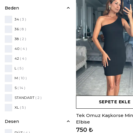
Beden
34
( 3 )
36
( 8 )
38
( 2 )
40
( 4 )
42
( 4 )
L
( 5 )
M
( 10 )
S
( 14 )
STANDART
( 2 )
SEPETE EKLE
XL
( 5 )
Tek Omuz Kaşkorse Min
Desen
Elbise
750 ₺
DÜZ
( 4 )