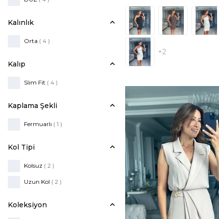
Kalınlık
Orta
( 4 )
+2
Kalıp
Slim Fit
( 4 )
Kaplama Şekli
Fermuarlı
( 1 )
Kol Tipi
Kolsuz
( 2 )
Uzun Kol
( 2 )
Koleksiyon