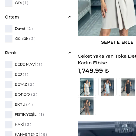
Ofis
( 1 )
Ortam
Davet
( 2 )
Günlük
( 2 )
SEPETE EKLE
Renk
Ceket Yaka Yan Toka Deta
Kadın Elbise
BEBE MAVİ
( 1 )
1,749.99 ₺
BEJ
( 1 )
BEYAZ
( 2 )
BORDO
( 2 )
EKRU
( 4 )
FISTIK YEŞİLİ
( 1 )
HAKİ
( 3 )
KAHVERENGİ
( 6 )