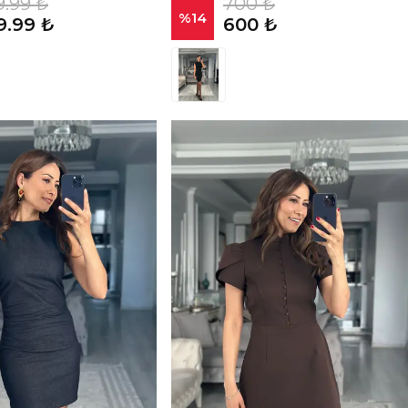
9.99 ₺
700 ₺
%
14
9.99 ₺
600 ₺