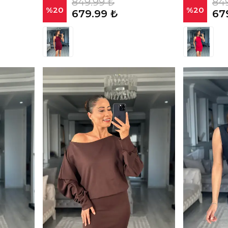
849.99 ₺
84
%
20
%
20
679.99 ₺
67