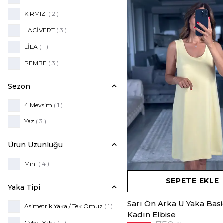
KIRMIZI
( 2 )
LACİVERT
( 3 )
LİLA
( 1 )
PEMBE
( 3 )
PUDRA
( 1 )
Sezon
SARI
( 1 )
4 Mevsim
( 1 )
SİYAH
( 10 )
Yaz
( 3 )
TAŞ
( 1 )
Ürün Uzunluğu
Mini
( 4 )
SEPETE EKLE
Yaka Tipi
Sarı Ön Arka U Yaka Basi
Asimetrik Yaka / Tek Omuz
( 1 )
Kadın Elbise
Ceket Yaka
( 1 )