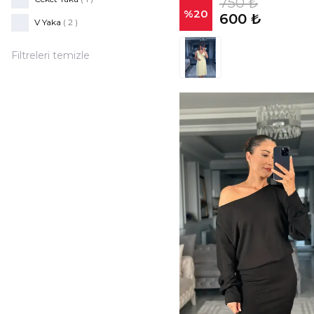
750 ₺
%
20
600 ₺
V Yaka
( 2 )
Filtreleri temizle