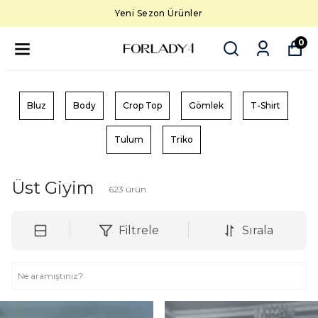
5000 TL üzeri ücretsiz kargo
0
Bluz
Body
Crop Top
Gömlek
T-Shirt
Tulum
Triko
Üst Giyim
623
ürün
Filtrele
Sırala