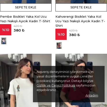
SEPETE EKLE
SEPETE EKLE
Pembe Bisiklet Yaka Kol Ucu
Kahverengi Bisiklet Yaka Kol
Yazı Nakışlı Ayıcık Kadın T-Shirt
Ucu Yazı Nakışlı Ayıcık Kadın T-
Shirt
420 ₺
%
10
380 ₺
420 ₺
%
10
380 ₺
Alışveriş deneyiminizi iyileştirmek için
yasal düzenlemelere uygun çerezler
(cookies) kullanıyoruz. Detaylı bilgiye
Gizlilik ve Çerez Politikası
sayfamızdan
erişebilirsiniz.
Anladım