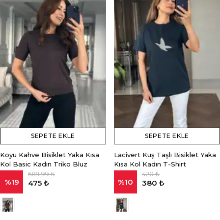
SEPETE EKLE
SEPETE EKLE
Koyu Kahve Bisiklet Yaka Kısa
Lacivert Kuş Taşlı Bisiklet Yaka
Kol Basic Kadın Triko Bluz
Kısa Kol Kadın T-Shirt
589.99 ₺
420 ₺
%
19
%
10
475 ₺
380 ₺