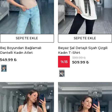
SEPETE EKLE
SEPETE EKLE
Bej Boyundan Bağlamalı
Beyaz Şal Detaylı Siyah Çizgili
Dantelli Kadın Atlet
Kadın T-Shirt
599.99 ₺
549.99 ₺
%
15
509.99 ₺