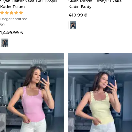
Siyah Halter Yaka Beli Broşlu
Siyah Perçin Detaylı U Yaka
Kadın Tulum
Kadın Body
419.99 ₺
1 değerlendirme
5.0
1,449.99 ₺