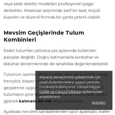
veya sade stiletto modelleri profesyonel çizgiyi
destekler. Aksesuar seçiminde zarif bir saat, küçük
küpeler ve düzenli formda bir çanta yeterli olabilir.
Mevsim Geçişlerinde Tulum
Kombinleri
Kadın tulumları yalnızca yaz aylarında kullanılan
parçalar değildir. Doğru katmanlarla sonbahar ve
ilkbahar dönemlerinde de rahatlıkla değerlendirilebilir.
Tulumun üzerine denim ceket, deri görünümlü ceket,
Alışveriş deneyiminizi iyileştirmek için
trençkot, blazer veya ince hırka ekleyerek mevsim
yasal düzenlemelere uygun çerezler
(cookies) kullanıyoruz. Detaylı bilgiye
geçişlerine uygun kombinler hazırlayabilirsiniz. Askılı
Gizlilik ve Çerez Politikası
sayfamızdan
tulumların içine kısa kollu veya uzun kollu basic üstler
erişebilirsiniz.
giyerek
katmanlı bir stil
oluşturabilirsiniz.
Anladım
Ayakkabı tercihini sandaletlerden spor ayakkabı, loafer