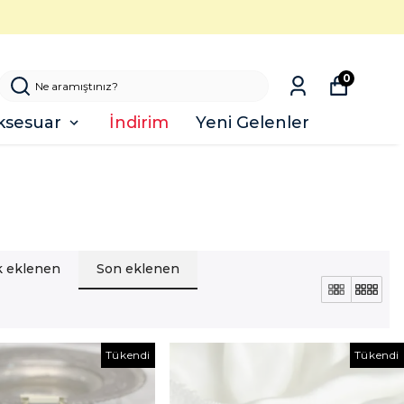
0
ksesuar
İndirim
Yeni Gelenler
lk eklenen
Son eklenen
Tükendi
Tükendi