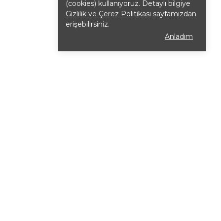
(cookies) kullanıyoruz. Detaylı bilgiye
Gizlilik ve Çerez Politikası
sayfamızdan
erişebilirsiniz.
Anladım
İletişim
Adres:
Merkez Mah. Reşitpaşa Caddesi
Mahmutoğlu Sokak No:25 Avcılar / İstanbul
Çalışma Saatleri:
09:30 - 17:30
Telefon:
+90 (537) 325 43 31
E-Posta
:
info@forlady4.com