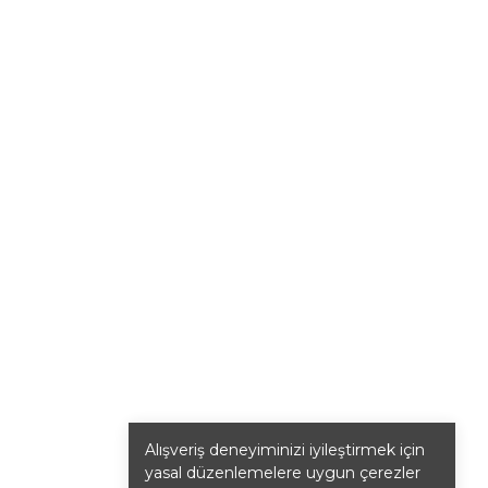
Alışveriş deneyiminizi iyileştirmek için
yasal düzenlemelere uygun çerezler