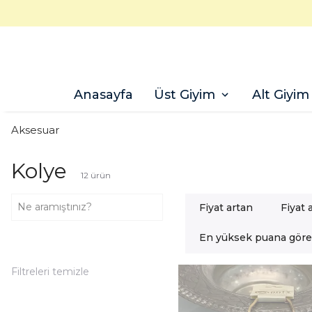
Anasayfa
Üst Giyim
Alt Giyim
Aksesuar
Kolye
12
ürün
Fiyat artan
Fiyat 
En yüksek puana göre
Filtreleri temizle