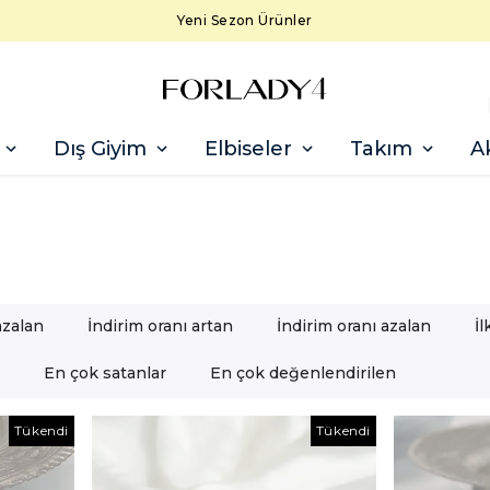
Yeni Sezon Ürünler
Dış Giyim
Elbiseler
Takım
A
azalan
İndirim oranı artan
İndirim oranı azalan
İ
En çok satanlar
En çok değenlendirilen
Tükendi
Tükendi