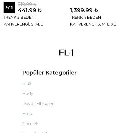
519.99 ₺
%
15
441.99 ₺
1,399.99 ₺
1 RENK 3 BEDEN
1 RENK 4 BEDEN
KAHVERENGİ, S, M, L
KAHVERENGİ, S, M, L, XL
Popüler Kategoriler
Bluz
Body
Davet Elbiseleri
Etek
Gömlek