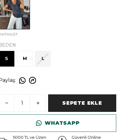
ANTRASİT
BEDEN
S
M
L
Paylaş
:
SEPETE EKLE
WHATSAPP
5000 TL ve Üzeri
Güvenli Online