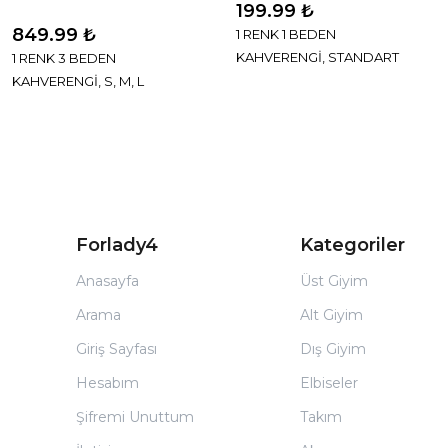
199.99 ₺
849.99 ₺
1 RENK 1 BEDEN
KAHVERENGİ, STANDART
1 RENK 3 BEDEN
KAHVERENGİ, S, M, L
Forlady4
Kategoriler
Anasayfa
Üst Giyim
Arama
Alt Giyim
Giriş Sayfası
Dış Giyim
Hesabım
Elbiseler
Şifremi Unuttum
Takım