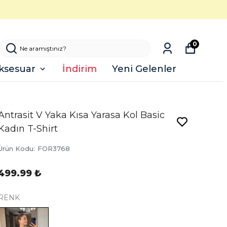
0
ksesuar
İndirim
Yeni Gelenler
Antrasit V Yaka Kısa Yarasa Kol Basic
Kadın T-Shirt
Ürün Kodu
:
FOR3768
499.99 ₺
RENK