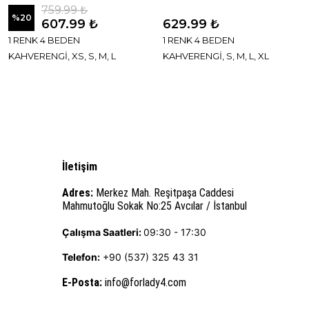
759.99 ₺
%
20
607.99 ₺
629.99 ₺
1 RENK 4 BEDEN
1 RENK 4 BEDEN
KAHVERENGİ, XS, S, M, L
KAHVERENGİ, S, M, L, XL
İletişim
Adres:
Merkez Mah. Reşitpaşa Caddesi
Mahmutoğlu Sokak No:25 Avcılar / İstanbul
Çalışma Saatleri:
09:30 - 17:30
Telefon:
+90 (537) 325 43 31
E-Posta
:
info@forlady4.com