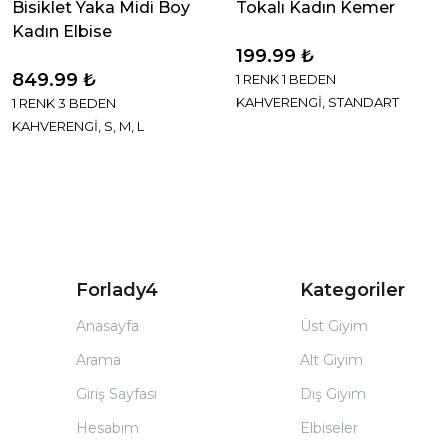
Bisiklet Yaka Midi Boy
Tokalı Kadın Kemer
Kadın Elbise
199.99 ₺
849.99 ₺
1 RENK 1 BEDEN
KAHVERENGİ, STANDART
1 RENK 3 BEDEN
KAHVERENGİ, S, M, L
Forlady4
Kategoriler
Anasayfa
Üst Giyim
Arama
Alt Giyim
Giriş Sayfası
Dış Giyim
Hesabım
Elbiseler