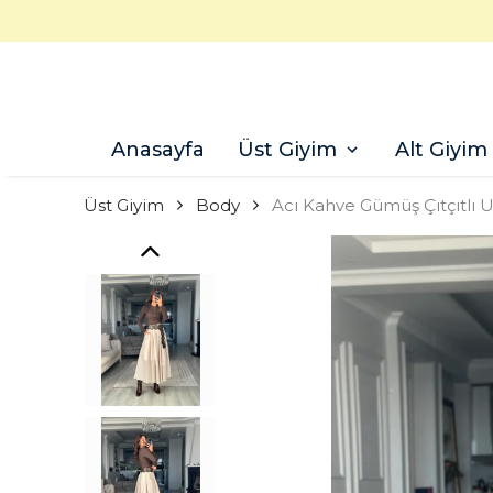
Anasayfa
Üst Giyim
Alt Giyim
Üst Giyim
Body
Acı Kahve Gümüş Çıtçıtlı 