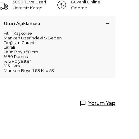
5000 TL ve Üzeri
Güvenli Online
Ücretsiz Kargo
Ödeme
Ürün Açıklaması
Fitilli Kaşkorse
Manken Üzerindeki S Beden
Değişim Garantili
Likralı
Ürün Boyu:50 cm
%80 Pamuk
%15 Polyester
%5 Likra
Manken Boyu 1.68 Kilo 53
Yorum Yap