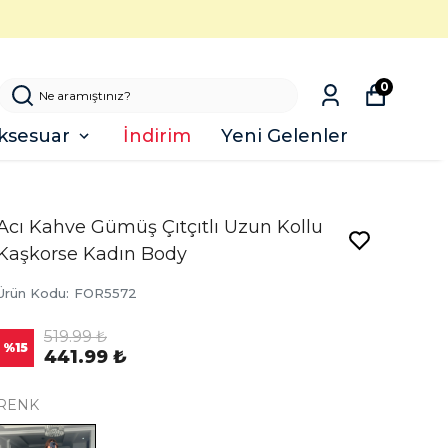
0
ksesuar
İndirim
Yeni Gelenler
Acı Kahve Gümüş Çıtçıtlı Uzun Kollu
Kaşkorse Kadın Body
Ürün Kodu
:
FOR5572
519.99 ₺
%
15
441.99 ₺
RENK