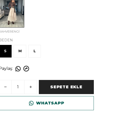
KAHVERENGİ
BEDEN
S
M
L
Paylaş
:
SEPETE EKLE
WHATSAPP