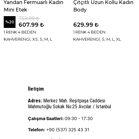
Yandan Fermuarlı Kadın
Çıtçıtlı Uzun Kollu Kadın
Mini Etek
Body
759.99 ₺
%
20
607.99 ₺
629.99 ₺
1 RENK 4 BEDEN
1 RENK 4 BEDEN
KAHVERENGİ, XS, S, M, L
KAHVERENGİ, S, M, L, XL
İletişim
Adres:
Merkez Mah. Reşitpaşa Caddesi
Mahmutoğlu Sokak No:25 Avcılar / İstanbul
Çalışma Saatleri:
09:30 - 17:30
Telefon:
+90 (537) 325 43 31