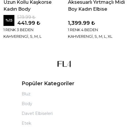
Uzun Kollu Kaşkorse
Aksesuarlı Yırtmaçlı Midi
Kadın Body
Boy Kadın Elbise
519.99 ₺
%
15
441.99 ₺
1,399.99 ₺
1 RENK 3 BEDEN
1 RENK 4 BEDEN
KAHVERENGİ, S, M, L
KAHVERENGİ, S, M, L, XL
Popüler Kategoriler
Bluz
Body
Davet Elbiseleri
Etek