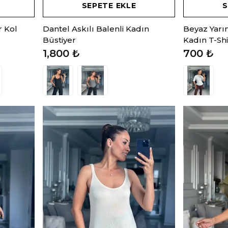
SEPETE EKLE
S
r Kol
Dantel Askılı Balenli Kadın
Beyaz Yarı
Büstiyer
Kadın T-Shi
1,800 ₺
700 ₺