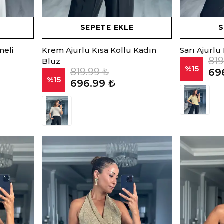
SEPETE EKLE
S
meli
Krem Ajurlu Kısa Kollu Kadın
Sarı Ajurlu
819
Bluz
%
15
819.99 ₺
69
%
15
696.99 ₺