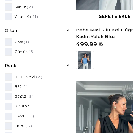
Kolsuz
( 2 )
SEPETE EKLE
Yarasa Kol
( 1 )
Bebe Mavi Sıfır Kol Düğ
Ortam
Kadın Yelek Bluz
Gece
( 1 )
499.99 ₺
Günlük
( 6 )
Renk
BEBE MAVİ
( 2 )
BEJ
( 1 )
BEYAZ
( 9 )
BORDO
( 1 )
CAMEL
( 1 )
EKRU
( 8 )