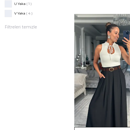
U Yaka
( 1 )
V Yaka
( 4 )
Filtreleri temizle