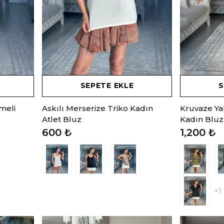
SEPETE EKLE
S
meli
Askılı Merserize Triko Kadın
Kruvaze Ya
Atlet Bluz
Kadın Bluz
600 ₺
1,200 ₺
+1