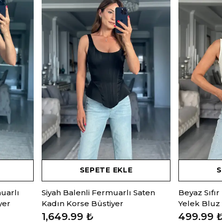
SEPETE EKLE
S
uarlı
Siyah Balenli Fermuarlı Saten
Beyaz Sıfı
yer
Kadın Korse Büstiyer
Yelek Bluz
1,649.99 ₺
499.99 