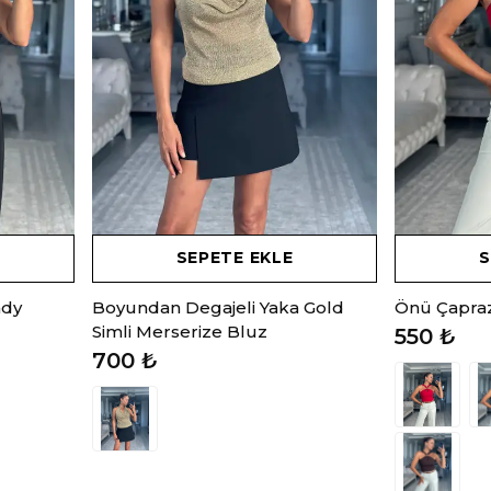
SEPETE EKLE
S
ndy
Boyundan Degajeli Yaka Gold
Önü Çapraz
Simli Merserize Bluz
550 ₺
700 ₺