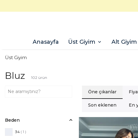
Anasayfa
Üst Giyim
Alt Giyim
Üst Giyim
Bluz
102
ürün
Öne çıkanlar
Fiya
Son eklenen
En 
Beden
34
( 1 )