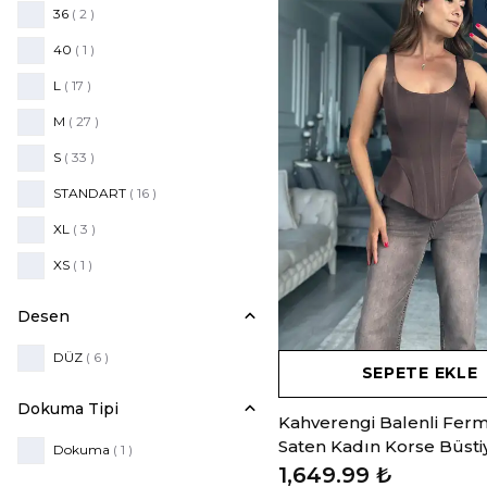
36
( 2 )
40
( 1 )
L
( 17 )
M
( 27 )
S
( 33 )
STANDART
( 16 )
XL
( 3 )
XS
( 1 )
Desen
DÜZ
( 6 )
SEPETE EKLE
Dokuma Tipi
Kahverengi Balenli Ferm
Saten Kadın Korse Büsti
Dokuma
( 1 )
1,649.99 ₺