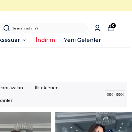
0
ksesuar
İndirim
Yeni Gelenler
oranı azalan
İlk eklenen
irilen