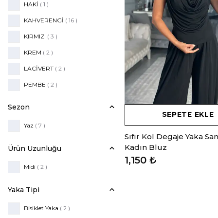
HAKİ
( 1 )
KAHVERENGİ
( 16 )
KIRMIZI
( 3 )
KREM
( 2 )
LACİVERT
( 2 )
PEMBE
( 2 )
PUDRA
( 1 )
Sezon
SEPETE EKLE
SARI
( 5 )
Yaz
( 7 )
SİYAH
( 19 )
Sıfır Kol Degaje Yaka Sa
Kadın Bluz
Ürün Uzunluğu
VİZON
( 1 )
1,150 ₺
Midi
( 2 )
Yaka Tipi
Bisiklet Yaka
( 2 )