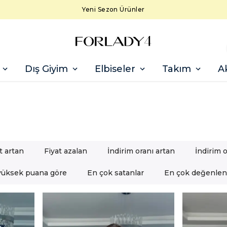
Yeni Sezon Ürünler
Dış Giyim
Elbiseler
Takım
A
t artan
Fiyat azalan
İndirim oranı artan
İndirim 
yüksek puana göre
En çok satanlar
En çok değenlend