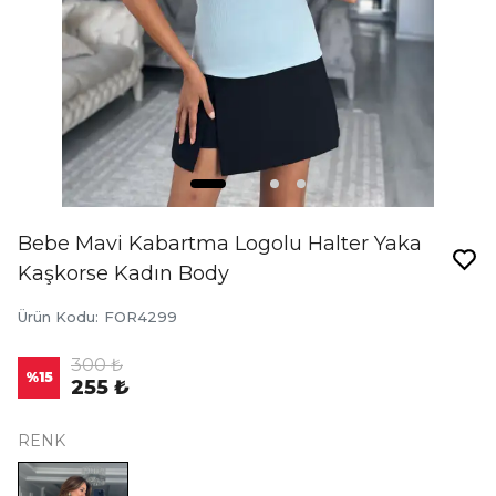
Bebe Mavi Kabartma Logolu Halter Yaka
Kaşkorse Kadın Body
Ürün Kodu
:
FOR4299
300 ₺
%
15
255 ₺
RENK