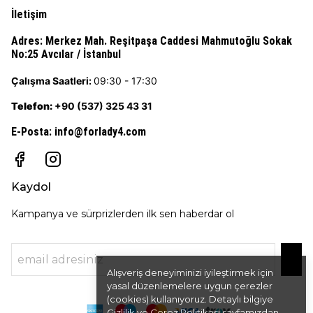
İletişim
Adres:
Merkez Mah. Reşitpaşa Caddesi Mahmutoğlu Sokak
No:25 Avcılar / İstanbul
Çalışma Saatleri:
09:30 - 17:30
Telefon:
+90 (537) 325 43 31
E-Posta
:
info@forlady4.com
Kaydol
Kampanya ve sürprizlerden ilk sen haberdar ol
Alışveriş deneyiminizi iyileştirmek için
yasal düzenlemelere uygun çerezler
(cookies) kullanıyoruz. Detaylı bilgiye
Gizlilik ve Çerez Politikası
sayfamızdan