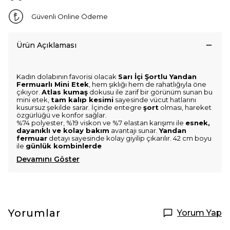
Güvenli Online Ödeme
Ürün Açıklaması
Kadın dolabının favorisi olacak
Sarı İçi Şortlu Yandan
Fermuarlı Mini Etek
, hem şıklığı hem de rahatlığıyla öne
çıkıyor.
Atlas kumaş
dokusu ile zarif bir görünüm sunan bu
mini etek,
tam kalıp kesimi
sayesinde vücut hatlarını
kusursuz şekilde sarar. İçinde entegre
şort
olması, hareket
özgürlüğü ve konfor sağlar.
%74 polyester, %19 viskon ve %7 elastan karışımı ile
esnek,
dayanıklı ve kolay bakım
avantajı sunar.
Yandan
fermuar
detayı sayesinde kolay giyilip çıkarılır. 42 cm boyu
ile
günlük kombinlerde
Devamını Göster
Yorumlar
Yorum Yap