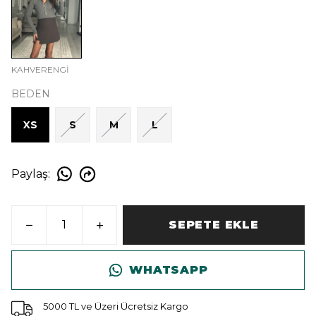
KAHVERENGİ
BEDEN
XS
S
M
L
Paylaş
:
SEPETE EKLE
WHATSAPP
5000 TL ve Üzeri Ücretsiz Kargo