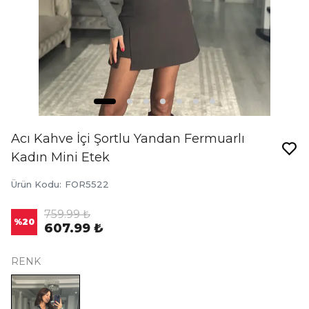
Acı Kahve İçi Şortlu Yandan Fermuarlı
Kadın Mini Etek
Ürün Kodu
:
FOR5522
759.99 ₺
%
20
607.99 ₺
RENK