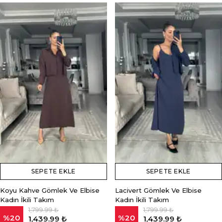
SEPETE EKLE
SEPETE EKLE
Koyu Kahve Gömlek Ve Elbise
Lacivert Gömlek Ve Elbise
Kadın İkili Takım
Kadın İkili Takım
1,799.99 ₺
1,799.99 ₺
%
20
%
20
1,439.99 ₺
1,439.99 ₺