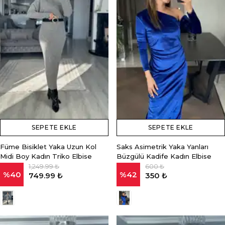
SEPETE EKLE
SEPETE EKLE
Füme Bisiklet Yaka Uzun Kol
Saks Asimetrik Yaka Yanları
Midi Boy Kadın Triko Elbise
Büzgülü Kadife Kadın Elbise
1,249.99 ₺
600 ₺
%
40
%
42
749.99 ₺
350 ₺