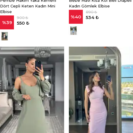
Pembe Hakim Yaka Kemerli
Bebe Mavi Kısa Kol Beli Drapeli
Dört Cepli Keten Kadın Mini
Kadın Gömlek Elbise
Elbise
890 ₺
%
40
534 ₺
900 ₺
%
39
550 ₺