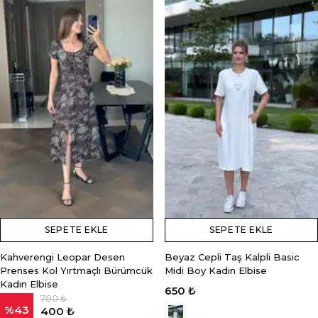
SEPETE EKLE
SEPETE EKLE
Kahverengi Leopar Desen
Beyaz Cepli Taş Kalpli Basic
Prenses Kol Yırtmaçlı Bürümcük
Midi Boy Kadın Elbise
Kadın Elbise
650 ₺
700 ₺
%
43
400 ₺