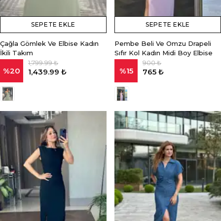
SEPETE EKLE
SEPETE EKLE
Çağla Gömlek Ve Elbise Kadın
Pembe Beli Ve Omzu Drapeli
İkili Takım
Sıfır Kol Kadın Midi Boy Elbise
1,799.99 ₺
900 ₺
%
20
%
15
1,439.99 ₺
765 ₺