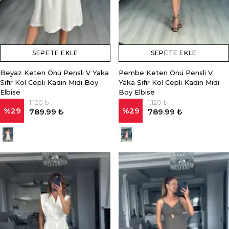
SEPETE EKLE
SEPETE EKLE
Beyaz Keten Önü Pensli V Yaka
Pembe Keten Önü Pensli V
Sıfır Kol Cepli Kadın Midi Boy
Yaka Sıfır Kol Cepli Kadın Midi
Elbise
Boy Elbise
1,120 ₺
1,120 ₺
%
29
%
29
789.99 ₺
789.99 ₺