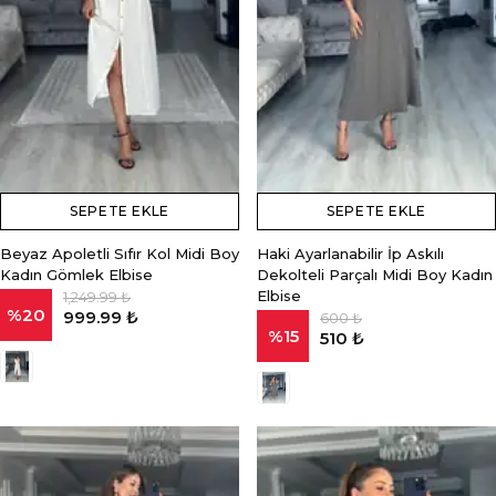
SEPETE EKLE
SEPETE EKLE
Beyaz Apoletli Sıfır Kol Midi Boy
Haki Ayarlanabilir İp Askılı
Kadın Gömlek Elbise
Dekolteli Parçalı Midi Boy Kadın
Elbise
1,249.99 ₺
%
20
999.99 ₺
600 ₺
%
15
510 ₺