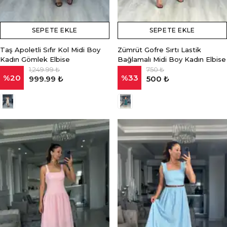
SEPETE EKLE
SEPETE EKLE
Taş Apoletli Sıfır Kol Midi Boy
Zümrüt Gofre Sırtı Lastik
Kadın Gömlek Elbise
Bağlamalı Midi Boy Kadın Elbise
1,249.99 ₺
750 ₺
%
20
%
33
999.99 ₺
500 ₺