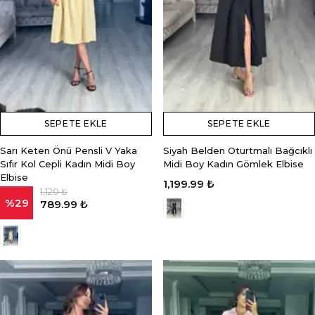
SEPETE EKLE
SEPETE EKLE
Sarı Keten Önü Pensli V Yaka
Siyah Belden Oturtmalı Bağcıklı
Sıfır Kol Cepli Kadın Midi Boy
Midi Boy Kadın Gömlek Elbise
Elbise
1,199.99 ₺
1,120 ₺
%
29
789.99 ₺