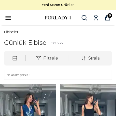
5000 TL üzeri ücretsiz kargo
0
Elbiseler
Günlük Elbise
125
ürün
Filtrele
Sırala