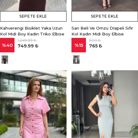
SEPETE EKLE
SEPETE EKLE
Kahverengi Bisiklet Yaka Uzun
Sarı Beli Ve Omzu Drapeli Sıfır
Kol Midi Boy Kadın Triko Elbise
Kol Kadın Midi Boy Elbise
1,249.99 ₺
900 ₺
%
40
%
15
749.99 ₺
765 ₺