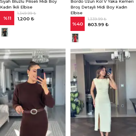
Siyah Bluzlu Piliseli Midi Boy
Bordo Uzun Kol V Yaka Kemeri
Kadın İkili Elbise
Broş Detaylı Midi Boy Kadın
Elbise
1,349.99 ₺
%
11
1,200 ₺
1,339.99 ₺
%
40
803.99 ₺