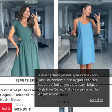
Alışveriş deneyiminizi iyileştirmek için
yasal düzenlemelere uygun çerezler
SEPETE EKLE
SEPETE EKLE
(cookies) kullanıyoruz. Detaylı bilgiye
Gizlilik ve Çerez Politikası
sayfamızdan
Zümrüt Yeşili Beli Lastikli
Tensel Denim Askılı Kadın
erişebilirsiniz.
Bağcıklı Dekolteli Midi Boy
Elbise
Kadın Elbise
Anladım
950 ₺
1,120 ₺
%
20
899.99 ₺