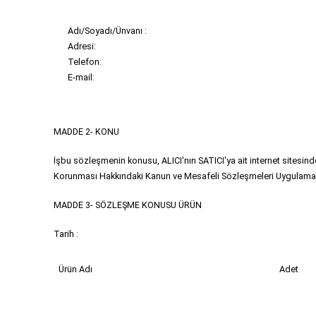
Adı/Soyadı/Ünvanı :
Adresi:
Telefon:
E-mail:
MADDE 2- KONU
İşbu sözleşmenin konusu, ALICI'nın SATICI'ya ait internet sitesinden e
Korunması Hakkındaki Kanun ve Mesafeli Sözleşmeleri Uygulama Es
MADDE 3- SÖZLEŞME KONUSU ÜRÜN
Tarih :
Ürün Adı 
Adet 