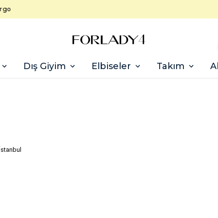
Yeni Sezon Ürünler
Dış Giyim
Elbiseler
Takım
A
İstanbul