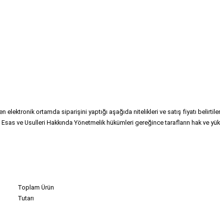
lektronik ortamda siparişini yaptığı aşağıda nitelikleri ve satış fiyatı belirtilen ür
as ve Usulleri Hakkında Yönetmelik hükümleri gereğince tarafların hak ve yük
Toplam Ürün 
Tutarı 