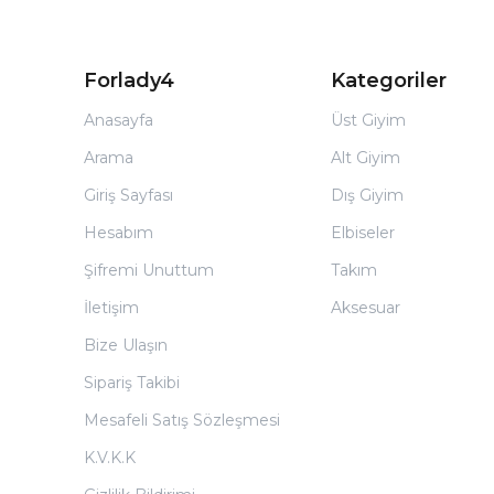
Forlady4
Kategoriler
Anasayfa
Üst Giyim
Arama
Alt Giyim
Giriş Sayfası
Dış Giyim
Hesabım
Elbiseler
Şifremi Unuttum
Takım
İletişim
Aksesuar
Bize Ulaşın
Sipariş Takibi
Mesafeli Satış Sözleşmesi
K.V.K.K