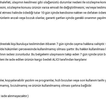
halefeti, ulaşımın kesilmesi gibi olağanüstü durumlar nedeni ile sözleşme kon
mesini, sözleşme konusu ürünün varsa emsali ile değiştirilmesini, ve/veya tesli
iptal etmesi halinde ödediği tutar 10 gün içinde kendisine nakten ve defaten ödeni
nlerin arızalı veya bozuk olanlar, garanti şartları içinde gerekli onarımın yapılma
steki kişi/kuruluşa tesliminden itibaren 7 gün içinde cayma hakkına sahiptir. C
e hükümleri çercevesinde kullanılmamış olması şarttır. Bu hakkın kullanılması ha
slının iadesi zorunludur. Bu belgelerin ulaşmasını takip eden 7 gün içinde ürün be
i ile iade edilen ürünün kargo bedeli ALICI tarafından karşılanır.
rünler, kopyalanabilir yazılım ve programlar, hızlı bozulan veya son kullanım tarih
ılmamış, bozulmamış ve ürünün kullanılmamış olması şartına bağlıdır.
a iade alınmayacaktır.)