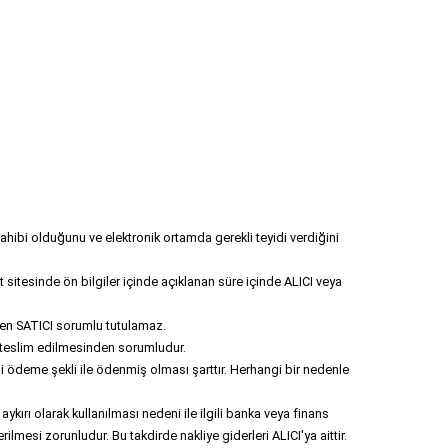
 sahibi olduğunu ve elektronik ortamda gerekli teyidi verdiğini 
 sitesinde ön bilgiler içinde açıklanan süre içinde ALICI veya 
nden SATICI sorumlu tutulamaz.
le teslim edilmesinden sorumludur.
i ödeme şekli ile ödenmiş olması şarttır. Herhangi bir nedenle 
kırı olarak kullanılması nedeni ile ilgili banka veya finans 
mesi zorunludur. Bu takdirde nakliye giderleri ALICI'ya aittir.