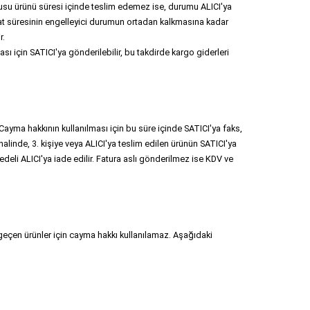
usu ürünü süresi içinde teslim edemez ise, durumu ALICI'ya 
mat süresinin engelleyici durumun ortadan kalkmasına kadar 
r.
sı için SATICI'ya gönderilebilir, bu takdirde kargo giderleri 
ayma hakkının kullanılması için bu süre içinde SATICI'ya faks, 
linde, 3. kişiye veya ALICI'ya teslim edilen ürünün SATICI'ya 
deli ALICI'ya iade edilir. Fatura aslı gönderilmez ise KDV ve 
i geçen ürünler için cayma hakkı kullanılamaz. Aşağıdaki 