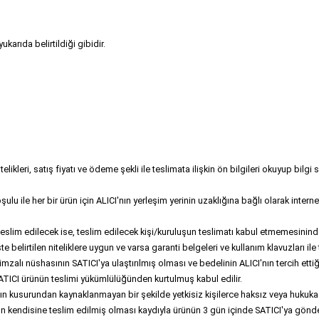
karıda belirtildiği gibidir.
ikleri, satış fiyatı ve ödeme şekli ile teslimata ilişkin ön bilgileri okuyup bilgi
ile her bir ürün için ALICI'nın yerleşim yerinin uzaklığına bağlı olarak internet
teslim edilecek ise, teslim edilecek kişi/kuruluşun teslimatı kabul etmemesini
 belirtilen niteliklere uygun ve varsa garanti belgeleri ve kullanım klavuzları i
alı nüshasının SATICI'ya ulaştırılmış olması ve bedelinin ALICI'nın tercih ettiğ
SATICI ürünün teslimi yükümlülüğünden kurtulmuş kabul edilir.
nın kusurundan kaynaklanmayan bir şekilde yetkisiz kişilerce haksız veya hukuka ay
 kendisine teslim edilmiş olması kaydıyla ürünün 3 gün içinde SATICI'ya gönderil