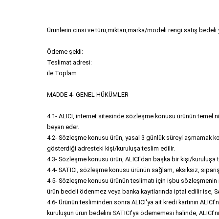
Ürünlerin cinsi ve türü,miktarı,marka/modeli rengi satış bedeli yu
Ödeme şekli:
Teslimat adresi:
ile Toplam
MADDE 4- GENEL HÜKÜMLER
4.1- ALICI, internet sitesinde sözleşme konusu ürünün temel nitel
beyan eder.
4.2- Sözleşme konusu ürün, yasal 3 günlük süreyi aşmamak koşulu 
gösterdiği adresteki kişi/kuruluşa teslim edilir.
4.3- Sözleşme konusu ürün, ALICI'dan başka bir kişi/kuruluşa 
4.4- SATICI, sözleşme konusu ürünün sağlam, eksiksiz, siparişte
4.5- Sözleşme konusu ürünün teslimatı için işbu sözleşmenin imz
ürün bedeli ödenmez veya banka kayıtlarında iptal edilir ise, 
4.6- Ürünün tesliminden sonra ALICI'ya ait kredi kartının ALICI'
kuruluşun ürün bedelini SATICI'ya ödememesi halinde, ALICI'nın