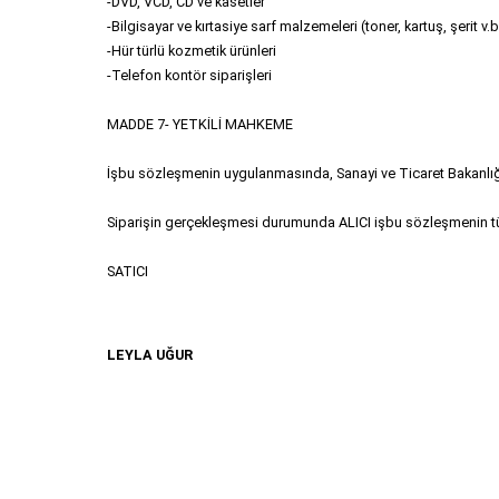
-DVD, VCD, CD ve kasetler
-Bilgisayar ve kırtasiye sarf malzemeleri (toner, kartuş, şerit v.b
-Hür türlü kozmetik ürünleri
-Telefon kontör siparişleri
MADDE 7- YETKİLİ MAHKEME
İşbu sözleşmenin uygulanmasında, Sanayi ve Ticaret Bakanlığınc
Siparişin gerçekleşmesi durumunda ALICI işbu sözleşmenin tüm 
SATICI
LEYLA UĞUR