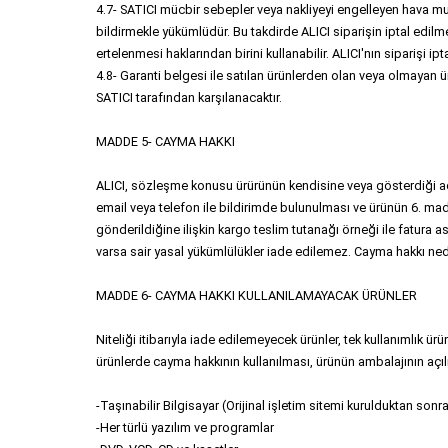
4.7- SATICI mücbir sebepler veya nakliyeyi engelleyen hava mu
bildirmekle yükümlüdür. Bu takdirde ALICI siparişin iptal edil
ertelenmesi haklarından birini kullanabilir. ALICI'nın siparişi 
4.8- Garanti belgesi ile satılan ürünlerden olan veya olmayan ürü
SATICI tarafından karşılanacaktır.
MADDE 5- CAYMA HAKKI
ALICI, sözleşme konusu ürürünün kendisine veya gösterdiği adre
email veya telefon ile bildirimde bulunulması ve ürünün 6. madd
gönderildiğine ilişkin kargo teslim tutanağı örneği ile fatura a
varsa sair yasal yükümlülükler iade edilemez. Cayma hakkı neden
MADDE 6- CAYMA HAKKI KULLANILAMAYACAK ÜRÜNLER
Niteliği itibarıyla iade edilemeyecek ürünler, tek kullanımlık ü
ürünlerde cayma hakkının kullanılması, ürünün ambalajının aç
-Taşınabilir Bilgisayar (Orijinal işletim sitemi kurulduktan sonr
-Her türlü yazılım ve programlar