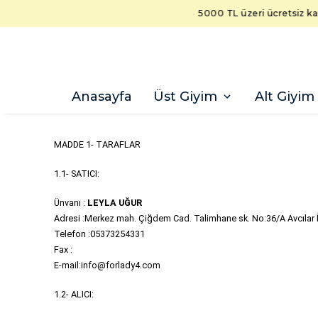
Anasayfa
Üst Giyim
Alt Giyim
MADDE 1- TARAFLAR
1.1- SATICI:
Ünvanı : 
LEYLA UĞUR
Adresi :Merkez mah. Çiğdem Cad. Talimhane sk. No:36/A Avcılar 
Telefon :05373254331
Fax :
E-mail:
info@forlady4.com
1.2- ALICI: