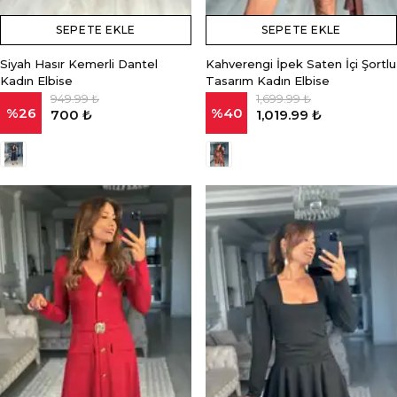
SEPETE EKLE
SEPETE EKLE
Siyah Hasır Kemerli Dantel
Kahverengi İpek Saten İçi Şortlu
Kadın Elbise
Tasarım Kadın Elbise
949.99 ₺
1,699.99 ₺
%
26
%
40
700 ₺
1,019.99 ₺