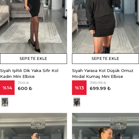
SEPETE EKLE
SEPETE EKLE
Siyah Işıltılı Dik Yaka Sıfır Kol
Siyah Yarasa Kol Düşük Omuz
Kadın Mini Elbise
Modal Kumaş Mini Elbise
700 ₺
799.99 ₺
%
14
%
13
600 ₺
699.99 ₺