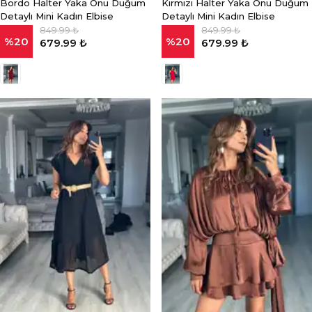
Bordo Halter Yaka Önü Düğüm
Kırmızı Halter Yaka Önü Düğüm
Detaylı Mini Kadın Elbise
Detaylı Mini Kadın Elbise
849.99 ₺
849.99 ₺
%
20
%
20
679.99 ₺
679.99 ₺