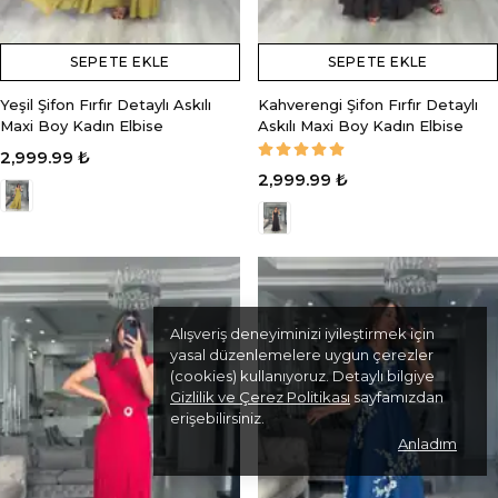
SEPETE EKLE
SEPETE EKLE
Yeşil Şifon Fırfır Detaylı Askılı
Kahverengi Şifon Fırfır Detaylı
Maxi Boy Kadın Elbise
Askılı Maxi Boy Kadın Elbise
2,999.99 ₺
2,999.99 ₺
Alışveriş deneyiminizi iyileştirmek için
yasal düzenlemelere uygun çerezler
(cookies) kullanıyoruz. Detaylı bilgiye
Gizlilik ve Çerez Politikası
sayfamızdan
erişebilirsiniz.
Anladım