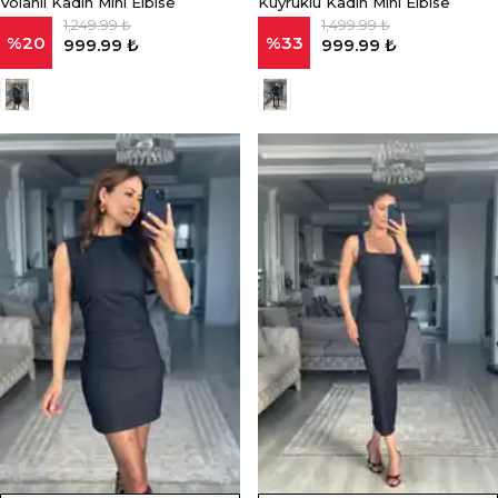
Volanlı Kadın Mini Elbise
Kuyruklu Kadın Mini Elbise
1,249.99 ₺
1,499.99 ₺
%
20
%
33
999.99 ₺
999.99 ₺