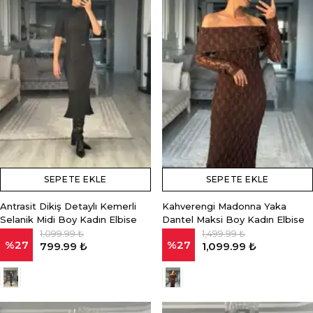
SEPETE EKLE
SEPETE EKLE
Antrasit Dikiş Detaylı Kemerli
Kahverengi Madonna Yaka
Selanik Midi Boy Kadın Elbise
Dantel Maksi Boy Kadın Elbise
1,099.99 ₺
1,499.99 ₺
%
27
%
27
799.99 ₺
1,099.99 ₺