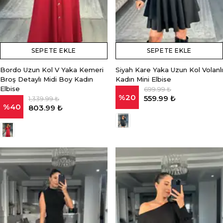
SEPETE EKLE
SEPETE EKLE
Bordo Uzun Kol V Yaka Kemeri
Siyah Kare Yaka Uzun Kol Volanlı
Broş Detaylı Midi Boy Kadın
Kadın Mini Elbise
Elbise
699.99 ₺
%
20
559.99 ₺
1,339.99 ₺
%
40
803.99 ₺