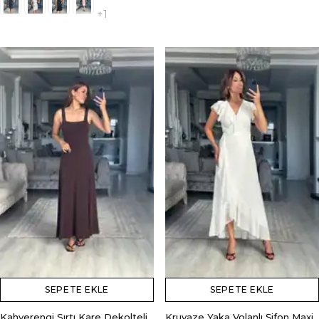
+1
SEPETE EKLE
SEPETE EKLE
Kahverengi Sırtı Kare Dekolteli
Kruvaze Yaka Volanlı Şifon Maxi