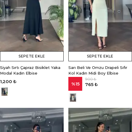
SEPETE EKLE
SEPETE EKLE
Siyah Sırtı Çapraz Bisiklet Yaka
Sarı Beli Ve Omzu Drapeli Sıfır
Modal Kadın Elbise
Kol Kadın Midi Boy Elbise
900 ₺
1,200 ₺
%
15
765 ₺