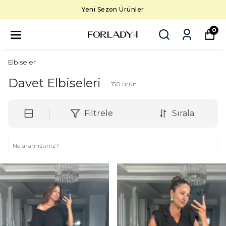
5000 TL üzeri ücretsiz kargo
0
Elbiseler
Davet Elbiseleri
150
ürün
Filtrele
Sırala