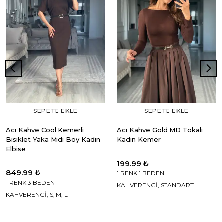
SEPETE EKLE
SEPETE EKLE
Acı Kahve Cool Kemerli
Acı Kahve Gold MD Tokalı
Bisiklet Yaka Midi Boy Kadın
Kadın Kemer
Elbise
199.99 ₺
849.99 ₺
1 RENK 1 BEDEN
1 RENK 3 BEDEN
KAHVERENGİ, STANDART
KAHVERENGİ, S, M, L