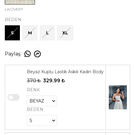
LACİVERT
BEDEN
S
M
L
XL
Paylaş
:
Beyaz Kuplu Lastik Askılı Kadın Body
370 ₺
329.99 ₺
RENK
BEDEN