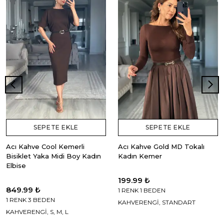
SEPETE EKLE
SEPETE EKLE
Acı Kahve Cool Kemerli
Acı Kahve Gold MD Tokalı
Bisiklet Yaka Midi Boy Kadın
Kadın Kemer
Elbise
199.99 ₺
849.99 ₺
1 RENK 1 BEDEN
1 RENK 3 BEDEN
KAHVERENGİ, STANDART
KAHVERENGİ, S, M, L