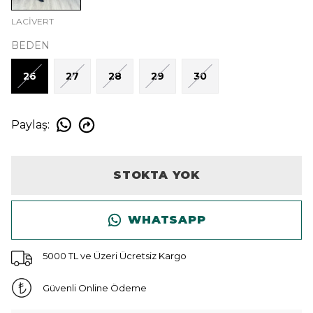
LACİVERT
BEDEN
26
27
28
29
30
Paylaş
:
STOKTA YOK
WHATSAPP
5000 TL ve Üzeri Ücretsiz Kargo
Güvenli Online Ödeme