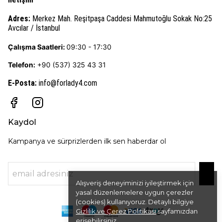
Adres:
Merkez Mah. Reşitpaşa Caddesi Mahmutoğlu Sokak No:25
Avcılar / İstanbul
Çalışma Saatleri:
09:30 - 17:30
Telefon:
+90 (537) 325 43 31
E-Posta
:
info@forlady4.com
Kaydol
Kampanya ve sürprizlerden ilk sen haberdar ol
Alışveriş deneyiminizi iyileştirmek için
yasal düzenlemelere uygun çerezler
(cookies) kullanıyoruz. Detaylı bilgiye
Gizlilik ve Çerez Politikası
sayfamızdan
erişebilirsiniz.