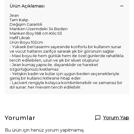
Ürün Açıklaması
Jean
Tam Kalıp
Değişim Garantili
Manken Üzerindeki 34 Beden
Manken Boy:168 cm Kilo:53
Hafif Likralı
Ürün Boyu:102cm
- Yüksek bel tasarımı sayesinde konforlu bir kullanım sunar
ve vücut hatlarını zarifçe sararak şık bir görünüm sağlar.
- Maxi boyu ile hem günlük hem de özel günlerde rahatlıkla
tercih edilebilen, uzun ve şık bir siluet oluşturur.
- Jean kumaş yapısı ile, dayanıklıdır ve hareket
özgürlüğünüzü kısıtlamaz.
- Yetişkin kadın ve kızlar için uygun beden seçenekleriyle
geniş bir kullanıcı kitlesine hitap eder.
- Lacivert rengiyle kolayca kombinlenebilir ve zamansız bir
stil sunar; her mevsim tercih edilebilir.
Yorumlar
Yorum Yap
Bu ürün için henüz yorum yapılmamış.