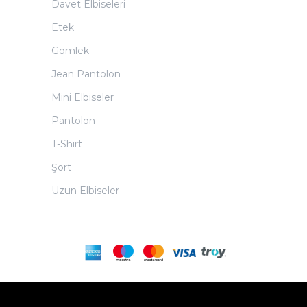
Davet Elbiseleri
Etek
Gömlek
Jean Pantolon
Mini Elbiseler
Pantolon
T-Shirt
Şort
Uzun Elbiseler