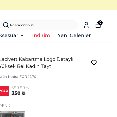
0
ksesuar
İndirim
Yeni Gelenler
Lacivert Kabartma Logo Detaylı
Yüksek Bel Kadın Tayt
Ürün Kodu
:
FOR4270
599.99 ₺
%
42
350 ₺
RENK