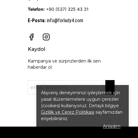
Telefon:
+90 (537) 325 43 31
E-Posta
:
info@forlady4.com
Kaydol
Kampanya ve sürprizlerden ilk sen
haberdar ol
Alışveriş deneyiminizi iyileştirmek için
yasal düzenlemelere uygun çerezler
(cookies) kullanıyoruz. Detaylı bilgiye
Gizlilik ve Çerez Politikası
sayfamızdan
erişebilirsiniz.
Anladım