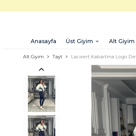
Anasayfa
Üst Giyim
Alt Giyim
Alt Giyim
Tayt
Lacivert Kabartma Logo Det