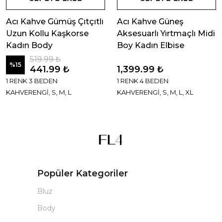
Acı Kahve Gümüş Çıtçıtlı
Acı Kahve Güneş
Uzun Kollu Kaşkorse
Aksesuarlı Yırtmaçlı Midi
Kadın Body
Boy Kadın Elbise
519.99 ₺
%
15
441.99 ₺
1,399.99 ₺
1 RENK 3 BEDEN
1 RENK 4 BEDEN
KAHVERENGİ, S, M, L
KAHVERENGİ, S, M, L, XL
Popüler Kategoriler
Bluz
Body