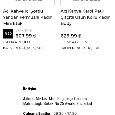
Acı Kahve İçi Şortlu
Acı Kahve Karol Patlı
Yandan Fermuarlı Kadın
Çıtçıtlı Uzun Kollu Kadın
Mini Etek
Body
759.99 ₺
%
20
607.99 ₺
629.99 ₺
1 RENK 4 BEDEN
1 RENK 4 BEDEN
KAHVERENGİ, XS, S, M, L
KAHVERENGİ, S, M, L, XL
İletişim
Adres:
Merkez Mah. Reşitpaşa Caddesi
Mahmutoğlu Sokak No:25 Avcılar / İstanbul
Çalışma Saatleri:
09:30 - 17:30