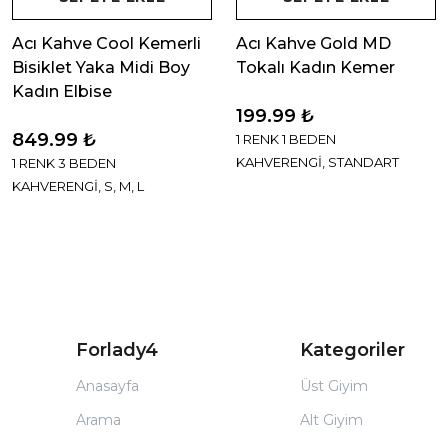
Acı Kahve Cool Kemerli
Acı Kahve Gold MD
Bisiklet Yaka Midi Boy
Tokalı Kadın Kemer
Kadın Elbise
199.99 ₺
849.99 ₺
1 RENK 1 BEDEN
KAHVERENGİ, STANDART
1 RENK 3 BEDEN
KAHVERENGİ, S, M, L
Forlady4
Kategoriler
Anasayfa
Üst Giyim
Arama
Alt Giyim