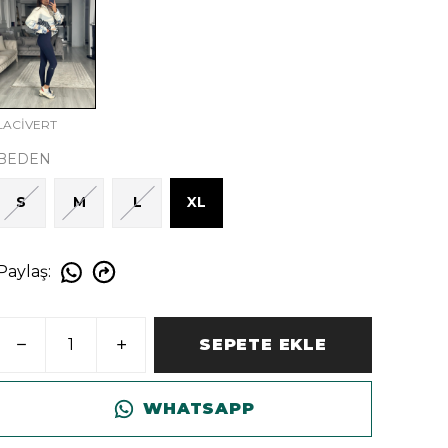
LACİVERT
BEDEN
S
M
L
XL
Paylaş
:
SEPETE EKLE
WHATSAPP