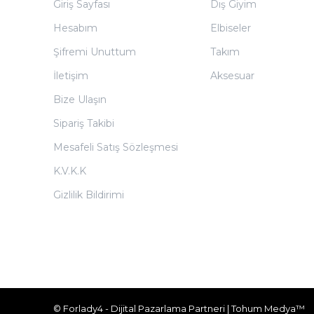
Giriş Sayfası
Dış Giyim
Hesabım
Elbiseler
Şifremi Unuttum
Takım
İletişim
Aksesuar
Bize Ulaşın
Sipariş Takibi
Mesafeli Satış Sözleşmesi
K.V.K.K
Gizlilik Bildirimi
© Forlady4 - Dijital Pazarlama Partneri | Tohum Medya™