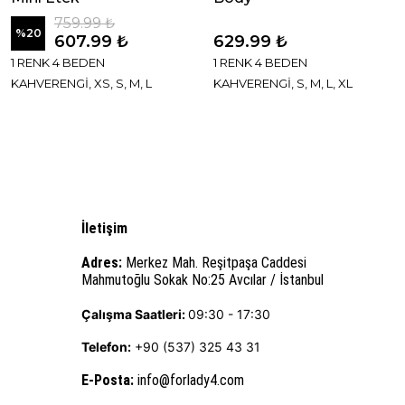
759.99 ₺
%
20
607.99 ₺
629.99 ₺
1 RENK 4 BEDEN
1 RENK 4 BEDEN
KAHVERENGİ, XS, S, M, L
KAHVERENGİ, S, M, L, XL
İletişim
Adres:
Merkez Mah. Reşitpaşa Caddesi
Mahmutoğlu Sokak No:25 Avcılar / İstanbul
Çalışma Saatleri:
09:30 - 17:30
Telefon:
+90 (537) 325 43 31
E-Posta
:
info@forlady4.com