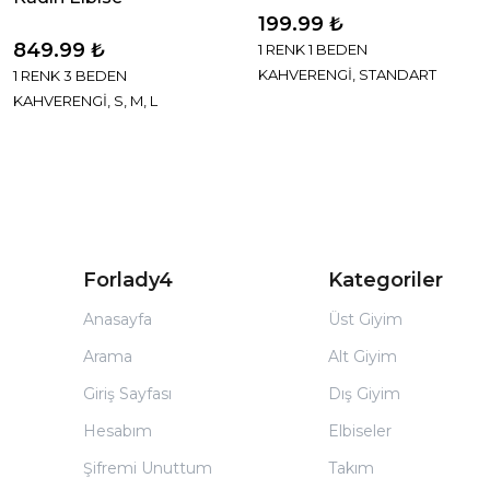
199.99 ₺
849.99 ₺
1 RENK 1 BEDEN
KAHVERENGİ, STANDART
1 RENK 3 BEDEN
KAHVERENGİ, S, M, L
Forlady4
Kategoriler
Anasayfa
Üst Giyim
Arama
Alt Giyim
Giriş Sayfası
Dış Giyim
Hesabım
Elbiseler
Şifremi Unuttum
Takım