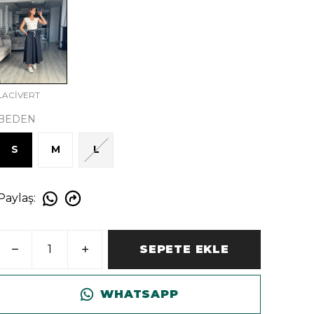
LACİVERT
BEDEN
S
M
L
Paylaş
:
SEPETE EKLE
WHATSAPP