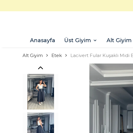
Anasayfa
Üst Giyim
Alt Giyim
Alt Giyim
Etek
Lacivert Fular Kuşaklı Mid