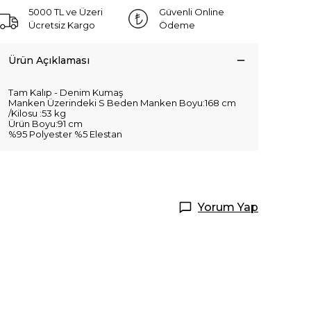
5000 TL ve Üzeri
Güvenli Online
Ücretsiz Kargo
Ödeme
Ürün Açıklaması
Tam Kalıp - Denim Kumaş
Manken Üzerindeki S Beden Manken Boyu:168 cm
/Kilosu :53 kg
Ürün Boyu:91 cm
%95 Polyester %5 Elestan
Yorum Yap