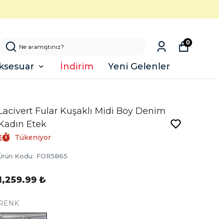
0
ksesuar
İndirim
Yeni Gelenler
Lacivert Fular Kuşaklı Midi Boy Denim
Kadın Etek
Tükeniyor
Ürün Kodu
:
FOR5865
1,259.99 ₺
RENK