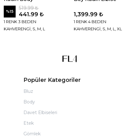
519.99 ₺
%
15
441.99 ₺
1,399.99 ₺
1 RENK 3 BEDEN
1 RENK 4 BEDEN
KAHVERENGİ, S, M, L
KAHVERENGİ, S, M, L, XL
Popüler Kategoriler
Bluz
Body
Davet Elbiseleri
Etek
Gömlek