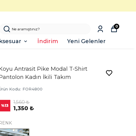
0
ksesuar
İndirim
Yeni Gelenler
Koyu Antrasit Pike Modal T-Shirt
Pantolon Kadın İkili Takım
Ürün Kodu
:
FOR4800
1,560 ₺
%
13
1,350 ₺
RENK