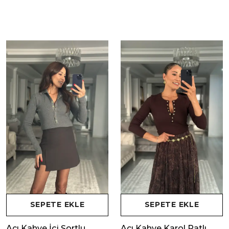
SEPETE EKLE
SEPETE EKLE
Acı Kahve İçi Şortlu
Acı Kahve Karol Patlı