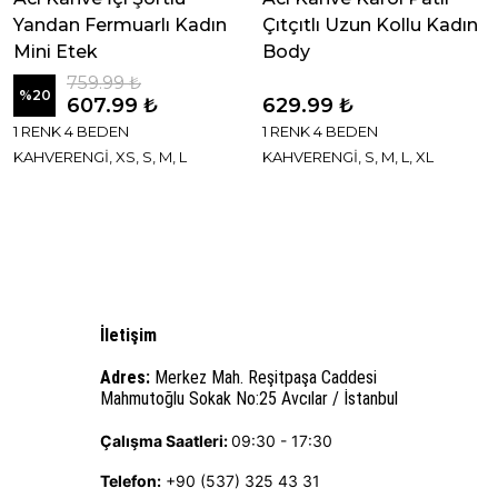
Yandan Fermuarlı Kadın
Çıtçıtlı Uzun Kollu Kadın
Mini Etek
Body
759.99 ₺
%
20
607.99 ₺
629.99 ₺
1 RENK 4 BEDEN
1 RENK 4 BEDEN
KAHVERENGİ, XS, S, M, L
KAHVERENGİ, S, M, L, XL
İletişim
Adres:
Merkez Mah. Reşitpaşa Caddesi
Mahmutoğlu Sokak No:25 Avcılar / İstanbul
Çalışma Saatleri:
09:30 - 17:30
Telefon:
+90 (537) 325 43 31