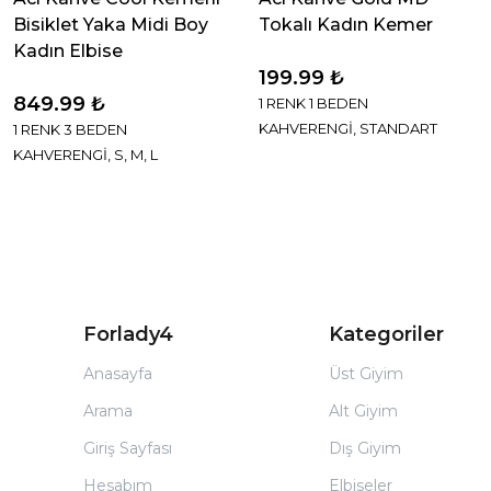
Bisiklet Yaka Midi Boy
Tokalı Kadın Kemer
Kadın Elbise
199.99 ₺
849.99 ₺
1 RENK 1 BEDEN
KAHVERENGİ, STANDART
1 RENK 3 BEDEN
KAHVERENGİ, S, M, L
Forlady4
Kategoriler
Anasayfa
Üst Giyim
Arama
Alt Giyim
Giriş Sayfası
Dış Giyim
Hesabım
Elbiseler