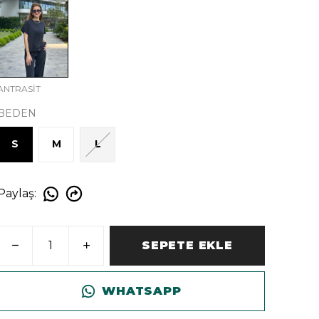
ANTRASİT
BEDEN
S
M
L
Paylaş
:
SEPETE EKLE
WHATSAPP