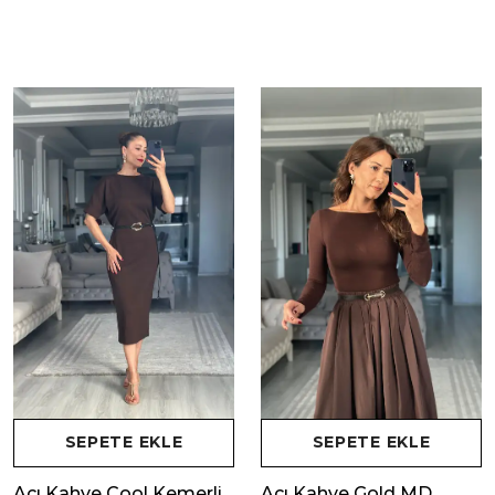
SEPETE EKLE
SEPETE EKLE
Acı Kahve Cool Kemerli
Acı Kahve Gold MD