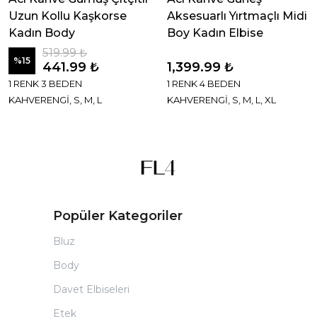
Uzun Kollu Kaşkorse
Aksesuarlı Yırtmaçlı Midi
Kadın Body
Boy Kadın Elbise
519.99 ₺
%
15
441.99 ₺
1,399.99 ₺
1 RENK 3 BEDEN
1 RENK 4 BEDEN
KAHVERENGİ, S, M, L
KAHVERENGİ, S, M, L, XL
Popüler Kategoriler
Bluz
Body
Davet Elbiseleri
Etek