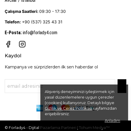
Avcılar / İstanbul
Çalışma Saatleri:
09:30 - 17:30
Telefon:
+90 (537) 325 43 31
E-Posta
:
info@forlady4.com
Kaydol
Kampanya ve sürprizlerden ilk sen haberdar ol
Alışveriş deneyiminizi iyileştirmek için
yasal düzenlemelere uygun çerezler
(cookies) kullanıyoruz. Detaylı bilgiye
Gizlilik ve Çerez Politikası
sayfamızdan
erişebilirsiniz.
Anladım
© Forlady4 - Dijital Pazarlama Partneri | Tohum Medya™