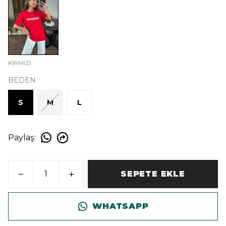
KIRMIZI
BEDEN
S
M
L
Paylaş
:
SEPETE EKLE
WHATSAPP