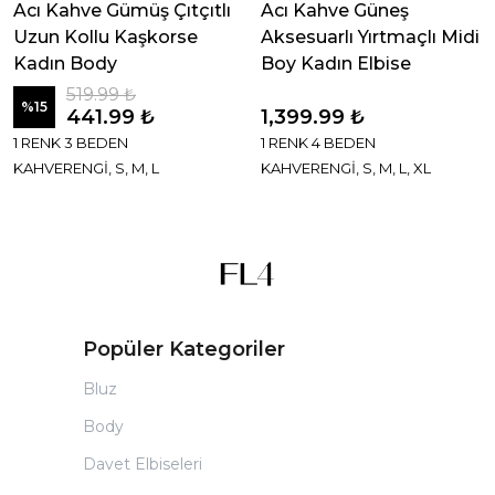
Acı Kahve Gümüş Çıtçıtlı
Acı Kahve Güneş
Uzun Kollu Kaşkorse
Aksesuarlı Yırtmaçlı Midi
Kadın Body
Boy Kadın Elbise
519.99 ₺
%
15
441.99 ₺
1,399.99 ₺
1 RENK 3 BEDEN
1 RENK 4 BEDEN
KAHVERENGİ, S, M, L
KAHVERENGİ, S, M, L, XL
Popüler Kategoriler
Bluz
Body
Davet Elbiseleri