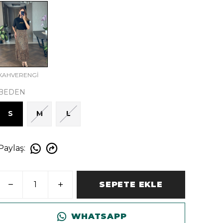
KAHVERENGİ
BEDEN
S
M
L
Paylaş
:
SEPETE EKLE
WHATSAPP