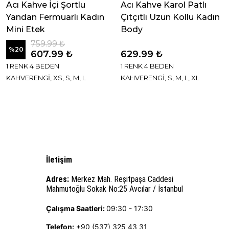
Acı Kahve İçi Şortlu
Acı Kahve Karol Patlı
Yandan Fermuarlı Kadın
Çıtçıtlı Uzun Kollu Kadın
Mini Etek
Body
759.99 ₺
%
20
607.99 ₺
629.99 ₺
1 RENK 4 BEDEN
1 RENK 4 BEDEN
KAHVERENGİ, XS, S, M, L
KAHVERENGİ, S, M, L, XL
İletişim
Adres:
Merkez Mah. Reşitpaşa Caddesi
Mahmutoğlu Sokak No:25 Avcılar / İstanbul
Çalışma Saatleri:
09:30 - 17:30
Telefon:
+90 (537) 325 43 31