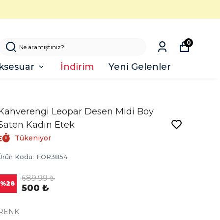
0
ksesuar
İndirim
Yeni Gelenler
Kahverengi Leopar Desen Midi Boy
Saten Kadın Etek
Tükeniyor
Ürün Kodu
:
FOR3854
689.99 ₺
%
28
500 ₺
RENK