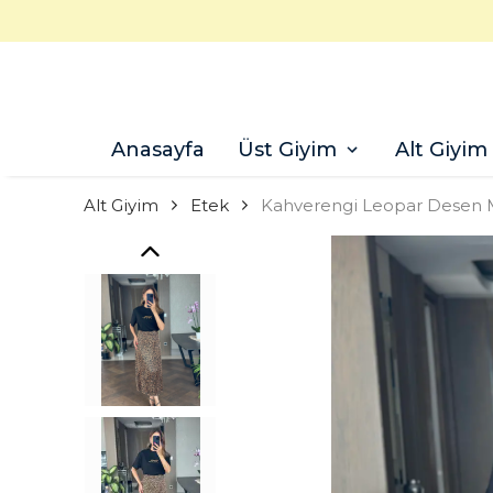
Anasayfa
Üst Giyim
Alt Giyim
Alt Giyim
Etek
Kahverengi Leopar Desen M