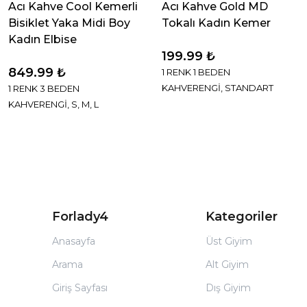
Acı Kahve Cool Kemerli
Acı Kahve Gold MD
Bisiklet Yaka Midi Boy
Tokalı Kadın Kemer
Kadın Elbise
199.99 ₺
849.99 ₺
1 RENK 1 BEDEN
KAHVERENGİ, STANDART
1 RENK 3 BEDEN
KAHVERENGİ, S, M, L
Forlady4
Kategoriler
Anasayfa
Üst Giyim
Arama
Alt Giyim
Giriş Sayfası
Dış Giyim