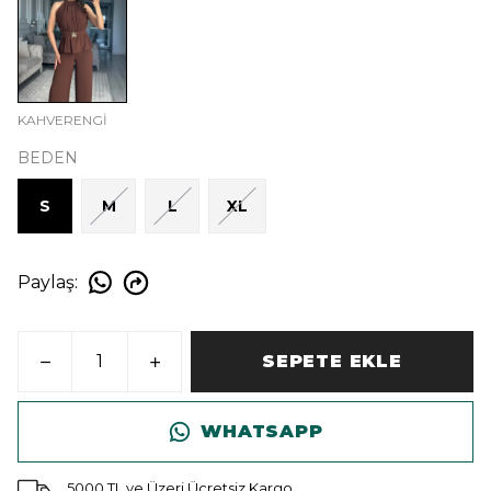
KAHVERENGİ
BEDEN
S
M
L
XL
Paylaş
:
SEPETE EKLE
WHATSAPP
5000 TL ve Üzeri Ücretsiz Kargo