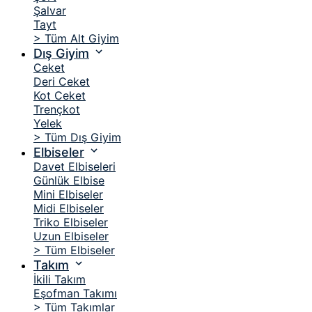
Şalvar
Tayt
> Tüm Alt Giyim
Dış Giyim
Ceket
Deri Ceket
Kot Ceket
Trençkot
Yelek
> Tüm Dış Giyim
Elbiseler
Davet Elbiseleri
Günlük Elbise
Mini Elbiseler
Midi Elbiseler
Triko Elbiseler
Uzun Elbiseler
> Tüm Elbiseler
Takım
İkili Takım
Eşofman Takımı
> Tüm Takımlar