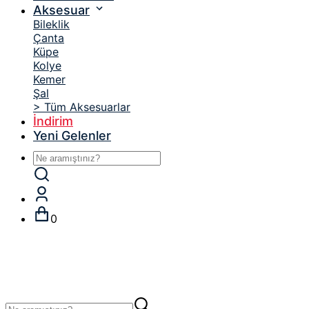
Aksesuar
Bileklik
Çanta
Küpe
Kolye
Kemer
Şal
> Tüm Aksesuarlar
İndirim
Yeni Gelenler
0