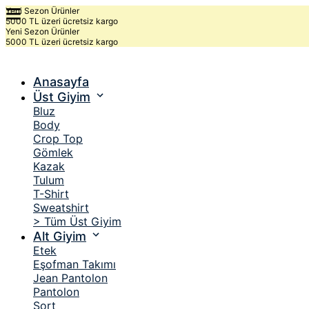
Yeni Sezon Ürünler
5000 TL üzeri ücretsiz kargo
Yeni Sezon Ürünler
5000 TL üzeri ücretsiz kargo
Anasayfa
Üst Giyim
Bluz
Body
Crop Top
Gömlek
Kazak
Tulum
T-Shirt
Sweatshirt
> Tüm Üst Giyim
Alt Giyim
Etek
Eşofman Takımı
Jean Pantolon
Pantolon
Şort