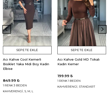
SEPETE EKLE
SEPETE EKLE
Acı Kahve Cool Kemerli
Acı Kahve Gold MD Tokalı
Bisiklet Yaka Midi Boy Kadın
Kadın Kemer
Elbise
199.99 ₺
849.99 ₺
1 RENK 1 BEDEN
1 RENK 3 BEDEN
KAHVERENGİ, STANDART
KAHVERENGİ, S, M, L