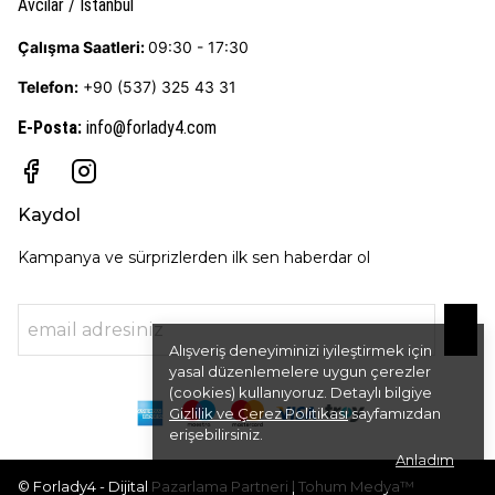
Avcılar / İstanbul
Çalışma Saatleri:
09:30 - 17:30
Telefon:
+90 (537) 325 43 31
E-Posta
:
info@forlady4.com
Kaydol
Kampanya ve sürprizlerden ilk sen haberdar ol
Alışveriş deneyiminizi iyileştirmek için
yasal düzenlemelere uygun çerezler
(cookies) kullanıyoruz. Detaylı bilgiye
Gizlilik ve Çerez Politikası
sayfamızdan
erişebilirsiniz.
Anladım
© Forlady4 - Dijital Pazarlama Partneri | Tohum Medya™