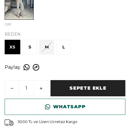
GRİ
BEDEN
XS
S
M
L
Paylaş
:
SEPETE EKLE
WHATSAPP
5000 TL ve Üzeri Ücretsiz Kargo