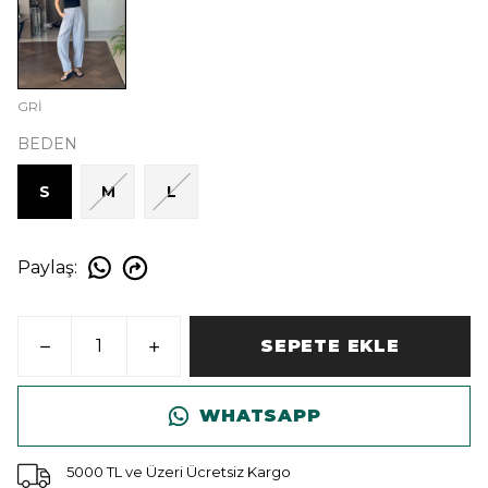
GRİ
BEDEN
S
M
L
Paylaş
:
SEPETE EKLE
WHATSAPP
5000 TL ve Üzeri Ücretsiz Kargo