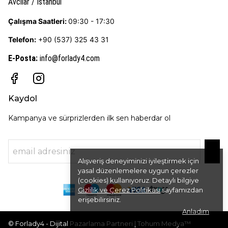
Avcılar / İstanbul
Çalışma Saatleri:
09:30 - 17:30
Telefon:
+90 (537) 325 43 31
E-Posta
:
info@forlady4.com
Kaydol
Kampanya ve sürprizlerden ilk sen haberdar ol
Alışveriş deneyiminizi iyileştirmek için
yasal düzenlemelere uygun çerezler
(cookies) kullanıyoruz. Detaylı bilgiye
Gizlilik ve Çerez Politikası
sayfamızdan
erişebilirsiniz.
Anladım
© Forlady4 - Dijital Pazarlama Partneri | Tohum Medya™