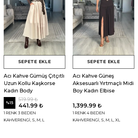
SEPETE EKLE
SEPETE EKLE
Acı Kahve Gümüş Çıtçıtlı
Acı Kahve Güneş
Uzun Kollu Kaşkorse
Aksesuarlı Yırtmaçlı Midi
Kadın Body
Boy Kadın Elbise
519.99 ₺
%
15
441.99 ₺
1,399.99 ₺
1 RENK 3 BEDEN
1 RENK 4 BEDEN
KAHVERENGİ, S, M, L
KAHVERENGİ, S, M, L, XL