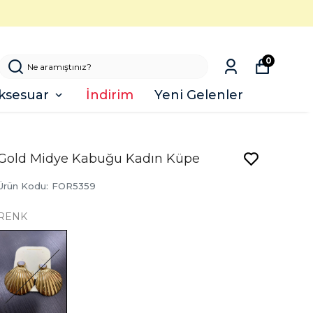
0
ksesuar
İndirim
Yeni Gelenler
Gold Midye Kabuğu Kadın Küpe
Ürün Kodu
:
FOR5359
RENK