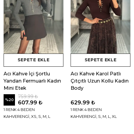
SEPETE EKLE
SEPETE EKLE
Acı Kahve İçi Şortlu
Acı Kahve Karol Patlı
Yandan Fermuarlı Kadın
Çıtçıtlı Uzun Kollu Kadın
Mini Etek
Body
759.99 ₺
%
20
607.99 ₺
629.99 ₺
1 RENK 4 BEDEN
1 RENK 4 BEDEN
KAHVERENGİ, XS, S, M, L
KAHVERENGİ, S, M, L, XL