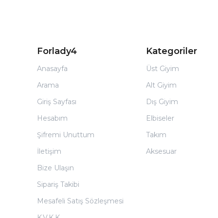
Forlady4
Kategoriler
Anasayfa
Üst Giyim
Arama
Alt Giyim
Giriş Sayfası
Dış Giyim
Hesabım
Elbiseler
Şifremi Unuttum
Takım
İletişim
Aksesuar
Bize Ulaşın
Sipariş Takibi
Mesafeli Satış Sözleşmesi
K.V.K.K