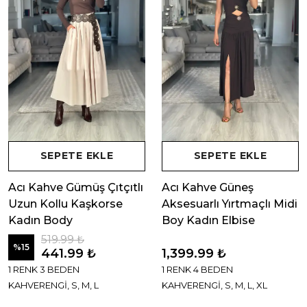
SEPETE EKLE
SEPETE EKLE
Acı Kahve Gümüş Çıtçıtlı
Acı Kahve Güneş
Uzun Kollu Kaşkorse
Aksesuarlı Yırtmaçlı Midi
Kadın Body
Boy Kadın Elbise
519.99 ₺
%
15
441.99 ₺
1,399.99 ₺
1 RENK 3 BEDEN
1 RENK 4 BEDEN
KAHVERENGİ, S, M, L
KAHVERENGİ, S, M, L, XL