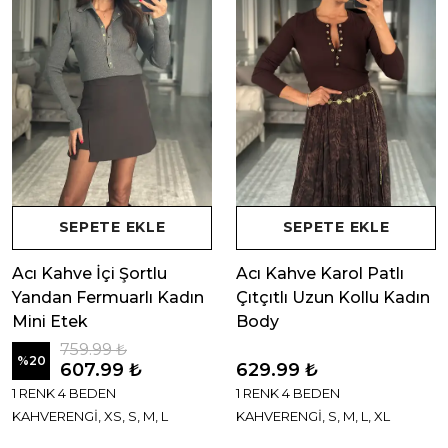
SEPETE EKLE
SEPETE EKLE
Acı Kahve İçi Şortlu
Acı Kahve Karol Patlı
Yandan Fermuarlı Kadın
Çıtçıtlı Uzun Kollu Kadın
Mini Etek
Body
759.99 ₺
%
20
607.99 ₺
629.99 ₺
1 RENK 4 BEDEN
1 RENK 4 BEDEN
KAHVERENGİ, XS, S, M, L
KAHVERENGİ, S, M, L, XL