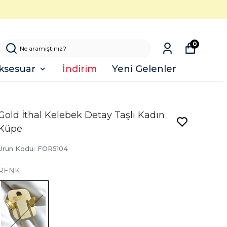
0
ksesuar
İndirim
Yeni Gelenler
Gold İthal Kelebek Detay Taşlı Kadın
Küpe
Ürün Kodu
:
FOR5104
RENK