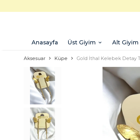
Anasayfa
Üst Giyim
Alt Giyim
Aksesuar
Küpe
Gold İthal Kelebek Detay 