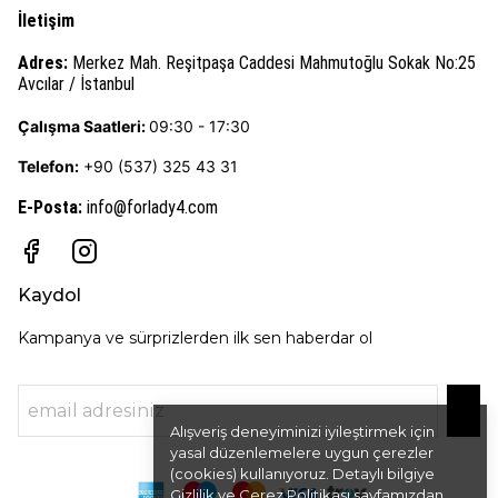
İletişim
Adres:
Merkez Mah. Reşitpaşa Caddesi Mahmutoğlu Sokak No:25
Avcılar / İstanbul
Çalışma Saatleri:
09:30 - 17:30
Telefon:
+90 (537) 325 43 31
E-Posta
:
info@forlady4.com
Kaydol
Kampanya ve sürprizlerden ilk sen haberdar ol
Alışveriş deneyiminizi iyileştirmek için
yasal düzenlemelere uygun çerezler
(cookies) kullanıyoruz. Detaylı bilgiye
Gizlilik ve Çerez Politikası
sayfamızdan