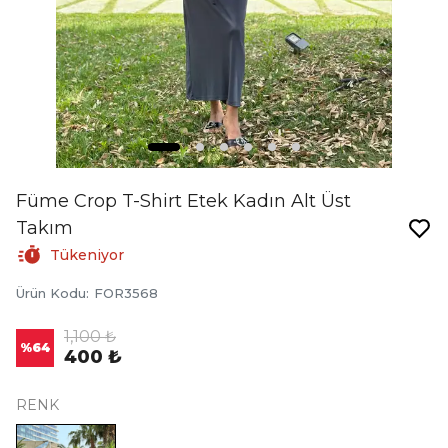
Füme Crop T-Shirt Etek Kadın Alt Üst
Takım
Tükeniyor
Ürün Kodu
:
FOR3568
1,100 ₺
%
64
400 ₺
RENK