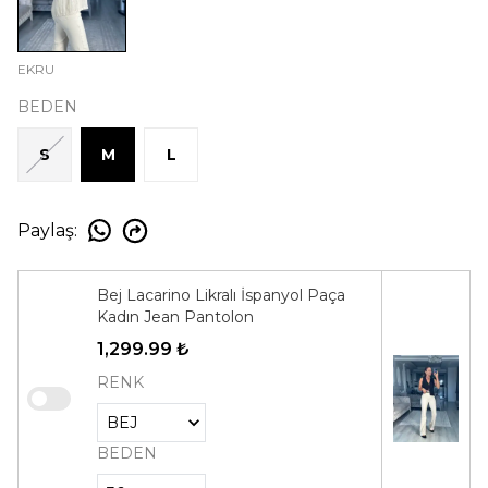
EKRU
BEDEN
S
M
L
Paylaş
:
Bej Lacarino Likralı İspanyol Paça
Kadın Jean Pantolon
1,299.99 ₺
RENK
BEDEN