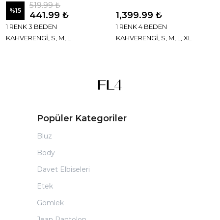
519.99 ₺
%
15
441.99 ₺
1,399.99 ₺
1 RENK 3 BEDEN
1 RENK 4 BEDEN
KAHVERENGİ, S, M, L
KAHVERENGİ, S, M, L, XL
Popüler Kategoriler
Bluz
Body
Davet Elbiseleri
Etek
Gömlek
Jean Pantolon