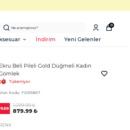
0
ksesuar
İndirim
Yeni Gelenler
Ekru Beli Pileli Gold Düğmeli Kadın
Gömlek
Tükeniyor
Ürün Kodu
:
FOR5867
1,099.99 ₺
%
20
879.99 ₺
RENK