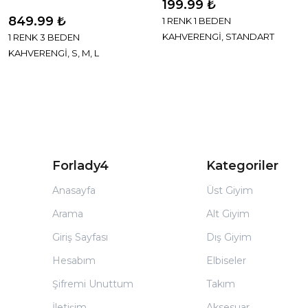
199.99 ₺
849.99 ₺
1 RENK 1 BEDEN
KAHVERENGİ, STANDART
1 RENK 3 BEDEN
KAHVERENGİ, S, M, L
Forlady4
Kategoriler
Anasayfa
Üst Giyim
Arama
Alt Giyim
Giriş Sayfası
Dış Giyim
Hesabım
Elbiseler
Şifremi Unuttum
Takım
İletişim
Aksesuar