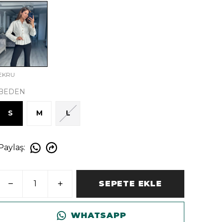
EKRU
BEDEN
S
M
L
Paylaş
:
SEPETE EKLE
WHATSAPP