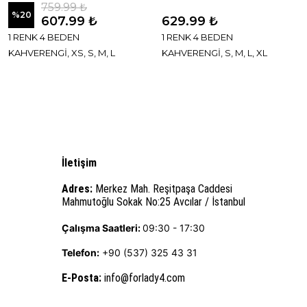
759.99 ₺
%
20
607.99 ₺
629.99 ₺
1 RENK 4 BEDEN
1 RENK 4 BEDEN
KAHVERENGİ, XS, S, M, L
KAHVERENGİ, S, M, L, XL
İletişim
Adres:
Merkez Mah. Reşitpaşa Caddesi
Mahmutoğlu Sokak No:25 Avcılar / İstanbul
Çalışma Saatleri:
09:30 - 17:30
Telefon:
+90 (537) 325 43 31
E-Posta
:
info@forlady4.com