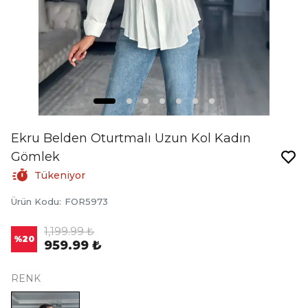
Ekru Belden Oturtmalı Uzun Kol Kadın
Gömlek
Tükeniyor
Ürün Kodu
:
FOR5973
1,199.99 ₺
%
20
959.99 ₺
RENK