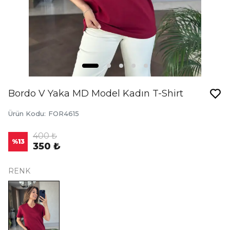
Bordo V Yaka MD Model Kadın T-Shirt
Ürün Kodu
:
FOR4615
400 ₺
%
13
350 ₺
RENK