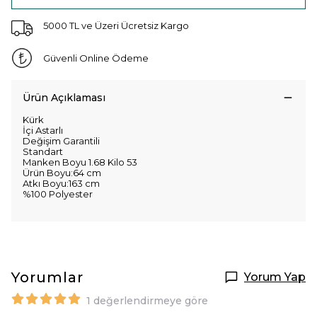
5000 TL ve Üzeri Ücretsiz Kargo
Güvenli Online Ödeme
Ürün Açıklaması
Kürk
İçi Astarlı
Değişim Garantili
Standart
Manken Boyu 1.68 Kilo 53
Ürün Boyu:64 cm
Atkı Boyu:163 cm
%100 Polyester
Yorumlar
Yorum Yap
1 değerlendirmeye göre