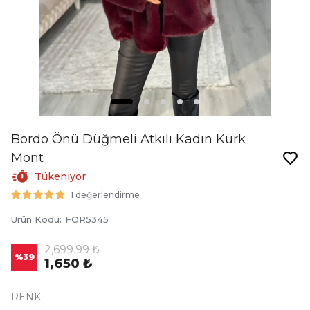
Bordo Önü Düğmeli Atkılı Kadın Kürk
Mont
Tükeniyor
1 değerlendirme
Ürün Kodu
:
FOR5345
2,699.99 ₺
%
39
1,650 ₺
RENK