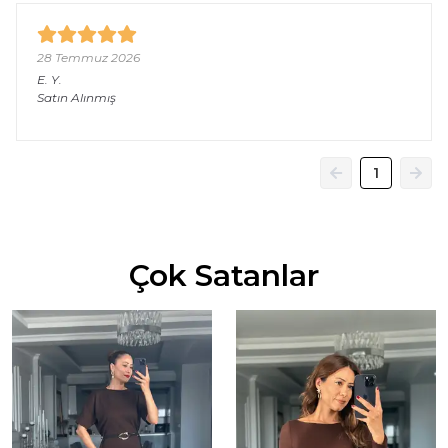
28 Temmuz 2026
E.
Y.
Satın Alınmış
1
Çok Satanlar