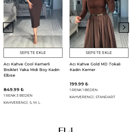
SEPETE EKLE
SEPETE EKLE
Acı Kahve Cool Kemerli
Acı Kahve Gold MD Tokalı
Bisiklet Yaka Midi Boy Kadın
Kadın Kemer
Elbise
199.99 ₺
849.99 ₺
1 RENK 1 BEDEN
1 RENK 3 BEDEN
KAHVERENGİ, STANDART
KAHVERENGİ, S, M, L