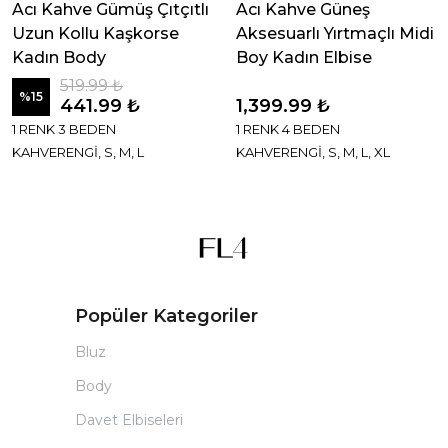
Acı Kahve Gümüş Çıtçıtlı
Acı Kahve Güneş
Uzun Kollu Kaşkorse
Aksesuarlı Yırtmaçlı Midi
Kadın Body
Boy Kadın Elbise
519.99 ₺
%
15
441.99 ₺
1,399.99 ₺
1 RENK 3 BEDEN
1 RENK 4 BEDEN
KAHVERENGİ, S, M, L
KAHVERENGİ, S, M, L, XL
Popüler Kategoriler
Bluz
Body
Davet Elbiseleri