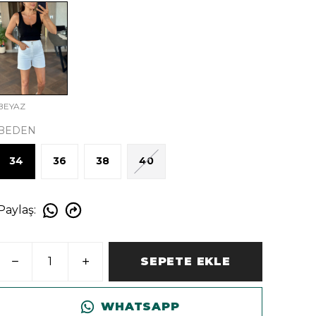
BEYAZ
BEDEN
34
36
38
40
Paylaş
:
SEPETE EKLE
WHATSAPP