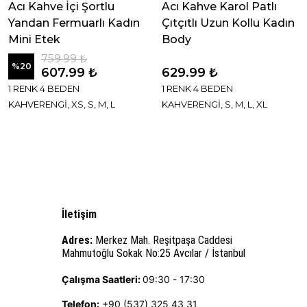
Acı Kahve İçi Şortlu
Acı Kahve Karol Patlı
Yandan Fermuarlı Kadın
Çıtçıtlı Uzun Kollu Kadın
Mini Etek
Body
759.99 ₺
%
20
607.99 ₺
629.99 ₺
1 RENK 4 BEDEN
1 RENK 4 BEDEN
KAHVERENGİ, XS, S, M, L
KAHVERENGİ, S, M, L, XL
İletişim
Adres:
Merkez Mah. Reşitpaşa Caddesi
Mahmutoğlu Sokak No:25 Avcılar / İstanbul
Çalışma Saatleri:
09:30 - 17:30
Telefon:
+90 (537) 325 43 31