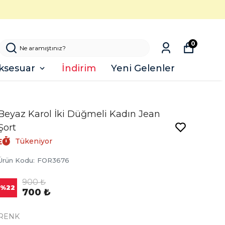
0
ksesuar
İndirim
Yeni Gelenler
Beyaz Karol İki Düğmeli Kadın Jean
Şort
Tükeniyor
Ürün Kodu
:
FOR3676
900 ₺
%
22
700 ₺
RENK