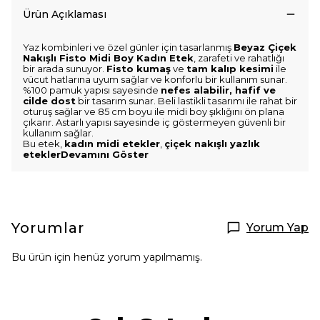
Ürün Açıklaması
Yaz kombinleri ve özel günler için tasarlanmış
Beyaz Çiçek
Nakışlı Fisto Midi Boy Kadın Etek
, zarafeti ve rahatlığı
bir arada sunuyor.
Fisto kumaş
ve
tam kalıp kesimi
ile
vücut hatlarına uyum sağlar ve konforlu bir kullanım sunar.
%100 pamuk yapısı sayesinde
nefes alabilir, hafif ve
cilde dost
bir tasarım sunar. Beli lastikli tasarımı ile rahat bir
oturuş sağlar ve 85 cm boyu ile midi boy şıklığını ön plana
çıkarır. Astarlı yapısı sayesinde iç göstermeyen güvenli bir
kullanım sağlar.
Bu etek,
kadın midi etekler
,
çiçek nakışlı yazlık
eteklerDevamını Göster
Yorumlar
Yorum Yap
Bu ürün için henüz yorum yapılmamış.