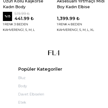
Uzun Kollu Kaşkorse
Aksesuarlı Yırtmaçlı Midi
Kadın Body
Boy Kadın Elbise
519.99 ₺
%
15
441.99 ₺
1,399.99 ₺
1 RENK 3 BEDEN
1 RENK 4 BEDEN
KAHVERENGİ, S, M, L
KAHVERENGİ, S, M, L, XL
Popüler Kategoriler
Bluz
Body
Davet Elbiseleri
Etek