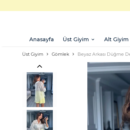
Anasayfa
Üst Giyim
Alt Giyim
Üst Giyim
Gömlek
Beyaz Arkası Düğme De