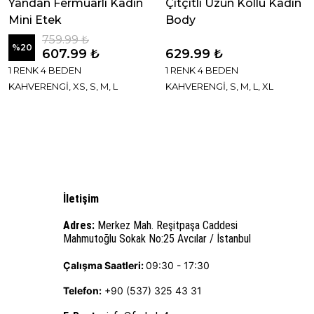
Yandan Fermuarlı Kadın
Çıtçıtlı Uzun Kollu Kadın
Mini Etek
Body
759.99 ₺
%
20
607.99 ₺
629.99 ₺
1 RENK 4 BEDEN
1 RENK 4 BEDEN
KAHVERENGİ, XS, S, M, L
KAHVERENGİ, S, M, L, XL
İletişim
Adres:
Merkez Mah. Reşitpaşa Caddesi
Mahmutoğlu Sokak No:25 Avcılar / İstanbul
Çalışma Saatleri:
09:30 - 17:30
Telefon:
+90 (537) 325 43 31