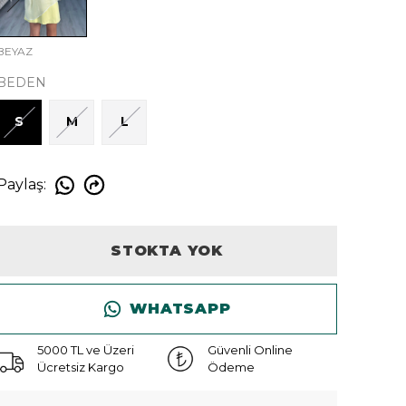
BEYAZ
BEDEN
S
M
L
Paylaş
:
STOKTA YOK
WHATSAPP
5000 TL ve Üzeri
Güvenli Online
Ücretsiz Kargo
Ödeme