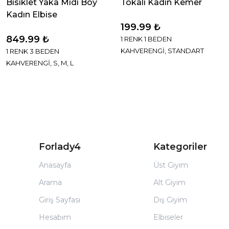
Bisiklet Yaka Midi Boy
Tokalı Kadın Kemer
Kadın Elbise
199.99 ₺
849.99 ₺
1 RENK 1 BEDEN
KAHVERENGİ, STANDART
1 RENK 3 BEDEN
KAHVERENGİ, S, M, L
Forlady4
Kategoriler
Anasayfa
Üst Giyim
Arama
Alt Giyim
Giriş Sayfası
Dış Giyim
Hesabım
Elbiseler