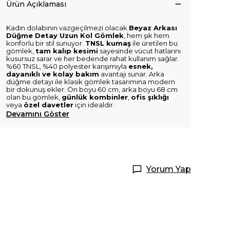
Ürün Açıklaması
Kadın dolabının vazgeçilmezi olacak
Beyaz Arkası
Düğme Detay Uzun Kol Gömlek
, hem şık hem
konforlu bir stil sunuyor.
TNSL kumaş
ile üretilen bu
gömlek,
tam kalıp kesimi
sayesinde vücut hatlarını
kusursuz sarar ve her bedende rahat kullanım sağlar.
%60 TNSL, %40 polyester karışımıyla
esnek,
dayanıklı ve kolay bakım
avantajı sunar. Arka
düğme detayı ile klasik gömlek tasarımına modern
bir dokunuş ekler. Ön boyu 60 cm, arka boyu 68 cm
olan bu gömlek,
günlük kombinler
,
ofis şıklığı
veya
özel davetler
için idealdir.
Devamını Göster
Yorum Yap