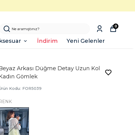
0
ksesuar
İndirim
Yeni Gelenler
Beyaz Arkası Düğme Detay Uzun Kol
Kadın Gömlek
Ürün Kodu
:
FOR5039
RENK