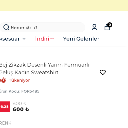
0
ksesuar
İndirim
Yeni Gelenler
Bej Zikzak Desenli Yarım Fermuarlı
Peluş Kadın Sweatshirt
Tükeniyor
Ürün Kodu
:
FOR5485
800 ₺
%
25
600 ₺
RENK