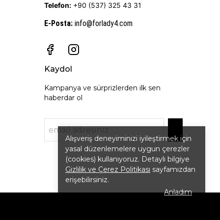
Telefon:
+90 (537) 325 43 31
E-Posta
:
info@forlady4.com
Kaydol
Kampanya ve sürprizlerden ilk sen
haberdar ol
Alışveriş deneyiminizi iyileştirmek için
yasal düzenlemelere uygun çerezler
(cookies) kullanıyoruz. Detaylı bilgiye
Gizlilik ve Çerez Politikası
sayfamızdan
erişebilirsiniz.
Anladım