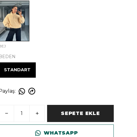
BEJ
BEDEN
STANDART
Paylaş
:
SEPETE EKLE
WHATSAPP