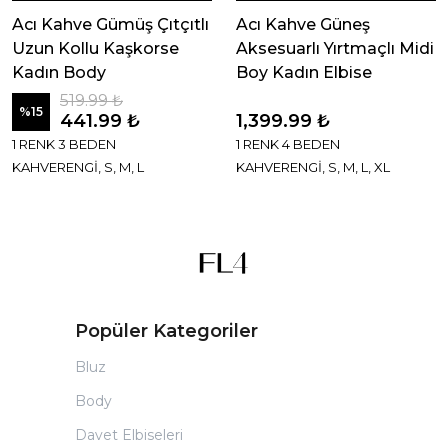
Acı Kahve Gümüş Çıtçıtlı
Acı Kahve Güneş
Uzun Kollu Kaşkorse
Aksesuarlı Yırtmaçlı Midi
Kadın Body
Boy Kadın Elbise
519.99 ₺
%
15
441.99 ₺
1,399.99 ₺
1 RENK 3 BEDEN
1 RENK 4 BEDEN
KAHVERENGİ, S, M, L
KAHVERENGİ, S, M, L, XL
Popüler Kategoriler
Bluz
Body
Davet Elbiseleri