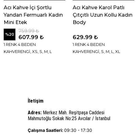
Acı Kahve İçi Şortlu
Acı Kahve Karol Patlı
Yandan Fermuarlı Kadın
Çıtçıtlı Uzun Kollu Kadın
Mini Etek
Body
759.99 ₺
%
20
607.99 ₺
629.99 ₺
1 RENK 4 BEDEN
1 RENK 4 BEDEN
KAHVERENGİ, XS, S, M, L
KAHVERENGİ, S, M, L, XL
İletişim
Adres:
Merkez Mah. Reşitpaşa Caddesi
Mahmutoğlu Sokak No:25 Avcılar / İstanbul
Çalışma Saatleri:
09:30 - 17:30