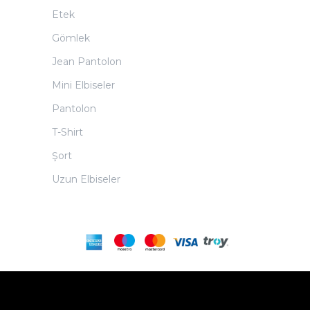
Etek
Gömlek
Jean Pantolon
Mini Elbiseler
Pantolon
T-Shirt
Şort
Uzun Elbiseler