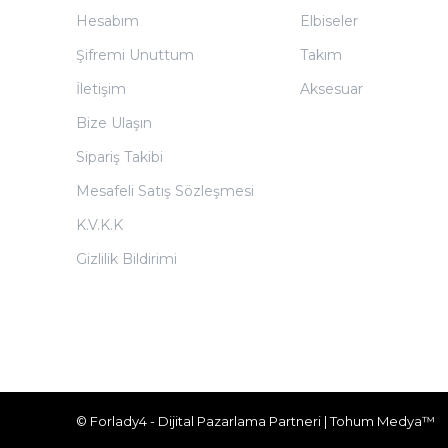
Hesabım
Elbiseler
Şifremi Unuttum
Takım
İletişim
Aksesuar
Bize Ulaşın
Sipariş Takibi
Mesafeli Satış Sözleşmesi
K.V.K.K
Gizlilik Bildirimi
© Forlady4 - Dijital Pazarlama Partneri | Tohum Medya™