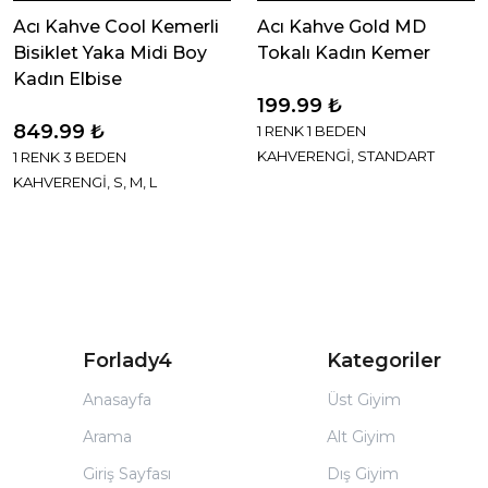
Acı Kahve Cool Kemerli
Acı Kahve Gold MD
Bisiklet Yaka Midi Boy
Tokalı Kadın Kemer
Kadın Elbise
199.99 ₺
849.99 ₺
1 RENK 1 BEDEN
KAHVERENGİ, STANDART
1 RENK 3 BEDEN
KAHVERENGİ, S, M, L
Forlady4
Kategoriler
Anasayfa
Üst Giyim
Arama
Alt Giyim
Giriş Sayfası
Dış Giyim