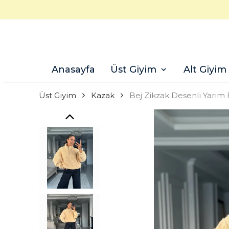
Anasayfa
Üst Giyim
Alt Giyim
Üst Giyim
Kazak
Bej Zikzak Desenli Yarım 