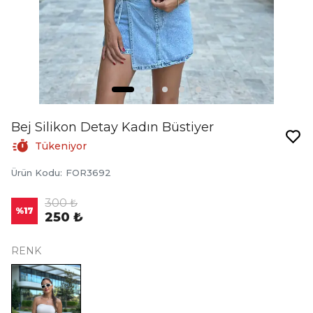
Bej Silikon Detay Kadın Büstiyer
Tükeniyor
Ürün Kodu
:
FOR3692
300 ₺
%
17
250 ₺
RENK