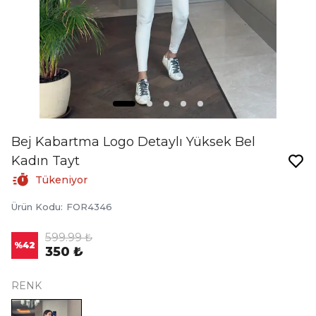
Bej Kabartma Logo Detaylı Yüksek Bel
Kadın Tayt
Tükeniyor
Ürün Kodu
:
FOR4346
599.99 ₺
%
42
350 ₺
RENK