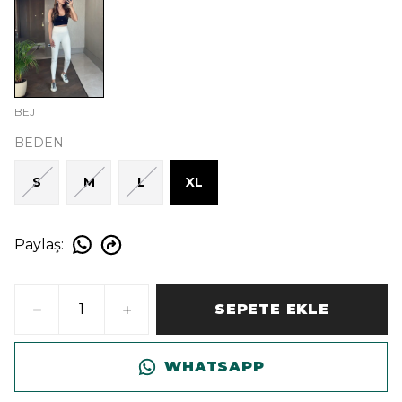
BEJ
BEDEN
S
M
L
XL
Paylaş
:
SEPETE EKLE
WHATSAPP