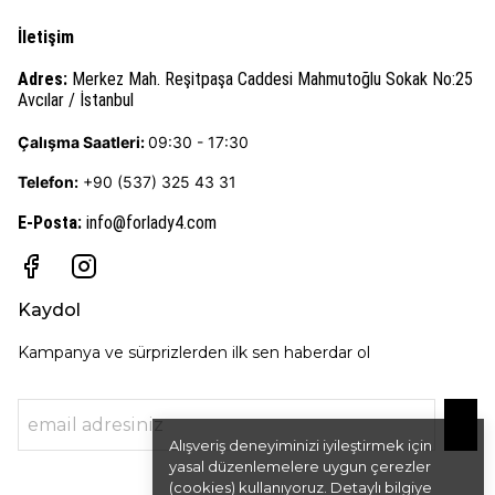
İletişim
Adres:
Merkez Mah. Reşitpaşa Caddesi Mahmutoğlu Sokak No:25
Avcılar / İstanbul
Çalışma Saatleri:
09:30 - 17:30
Telefon:
+90 (537) 325 43 31
E-Posta
:
info@forlady4.com
Kaydol
Kampanya ve sürprizlerden ilk sen haberdar ol
Alışveriş deneyiminizi iyileştirmek için
yasal düzenlemelere uygun çerezler
(cookies) kullanıyoruz. Detaylı bilgiye