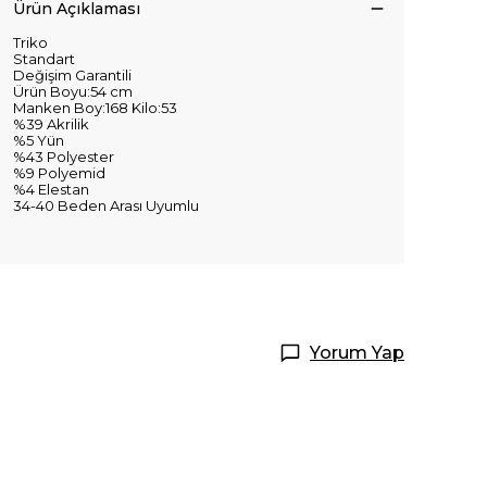
Ürün Açıklaması
Triko
Standart
Değişim Garantili
Ürün Boyu:54 cm
Manken Boy:168 Kilo:53
%39 Akrilik
%5 Yün
%43 Polyester
%9 Polyemid
%4 Elestan
34-40 Beden Arası Uyumlu
Yorum Yap