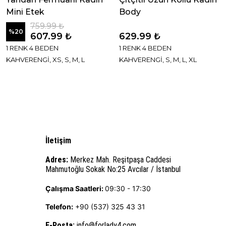
Mini Etek
Body
759.99 ₺
%
20
607.99 ₺
629.99 ₺
1 RENK 4 BEDEN
1 RENK 4 BEDEN
KAHVERENGİ, XS, S, M, L
KAHVERENGİ, S, M, L, XL
İletişim
Adres:
Merkez Mah. Reşitpaşa Caddesi
Mahmutoğlu Sokak No:25 Avcılar / İstanbul
Çalışma Saatleri:
09:30 - 17:30
Telefon:
+90 (537) 325 43 31
E-Posta
:
info@forlady4.com