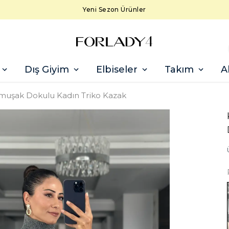
Yeni Sezon Ürünler
Dış Giyim
Elbiseler
Takım
A
muşak Dokulu Kadın Triko Kazak