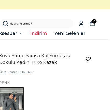
0
ksesuar
İndirim
Yeni Gelenler
Koyu Füme Yarasa Kol Yumuşak
Dokulu Kadın Triko Kazak
Ürün Kodu
:
FOR5457
RENK