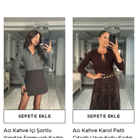
SEPETE EKLE
SEPETE EKLE
Acı Kahve İçi Şortlu
Acı Kahve Karol Patlı
Yandan Fermuarlı Kadın
Çıtçıtlı Uzun Kollu Kadın