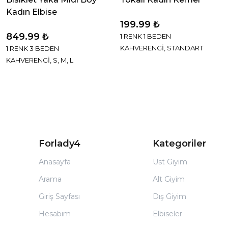
Kadın Elbise
199.99 ₺
849.99 ₺
1 RENK 1 BEDEN
KAHVERENGİ, STANDART
1 RENK 3 BEDEN
KAHVERENGİ, S, M, L
Forlady4
Kategoriler
Anasayfa
Üst Giyim
Arama
Alt Giyim
Giriş Sayfası
Dış Giyim
Hesabım
Elbiseler