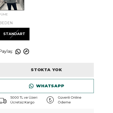
FÜME
BEDEN
STANDART
Paylaş
:
STOKTA YOK
WHATSAPP
5000 TL ve Üzeri
Güvenli Online
Ücretsiz Kargo
Ödeme