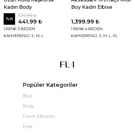
Kadın Body
Boy Kadın Elbise
519.99 ₺
%
15
441.99 ₺
1,399.99 ₺
1 RENK 3 BEDEN
1 RENK 4 BEDEN
KAHVERENGİ, S, M, L
KAHVERENGİ, S, M, L, XL
Popüler Kategoriler
Bluz
Body
Davet Elbiseleri
Etek