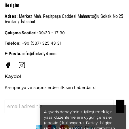
İletişim
Adres:
Merkez Mah. Reşitpaşa Caddesi Mahmutoğlu Sokak No:25
Avcılar / İstanbul
Çalışma Saatleri:
09:30 - 17:30
Telefon:
+90 (537) 325 43 31
E-Posta
:
info@forlady4.com
Kaydol
Kampanya ve sürprizlerden ilk sen haberdar ol
Alışveriş deneyiminizi iyileştirmek için
yasal düzenlemelere uygun çerezler
(cookies) kullanıyoruz. Detaylı bilgiye
Gizlilik ve Çerez Politikası
sayfamızdan