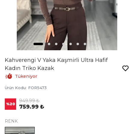
Kahverengi V Yaka Kaşmirli Ultra Hafif
Kadın Triko Kazak
Tükeniyor
Ürün Kodu
:
FOR5473
949.99 ₺
%
20
759.99 ₺
RENK