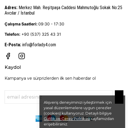
Adres:
Merkez Mah. Reşitpaşa Caddesi Mahmutoğlu Sokak No:25
Avcılar / İstanbul
Çalışma Saatleri:
09:30 - 17:30
Telefon:
+90 (537) 325 43 31
E-Posta
:
info@forlady4.com
Kaydol
Kampanya ve sürprizlerden ilk sen haberdar ol
Alışveriş deneyiminizi iyileştirmek için
yasal düzenlemelere uygun çerezler
(cookies) kullanıyoruz. Detaylı bilgiye
Gizlilik ve Çerez Politikası
sayfamızdan
erişebilirsiniz.