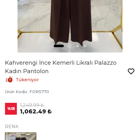
Kahverengi İnce Kemerli Likralı Palazzo
Kadın Pantolon
Tükeniyor
Ürün Kodu
:
FOR5770
1,249.99 ₺
%
15
1,062.49 ₺
RENK