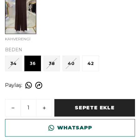
KAHVERENGİ
BEDEN
34
36
38
40
42
Paylaş
:
SEPETE EKLE
WHATSAPP