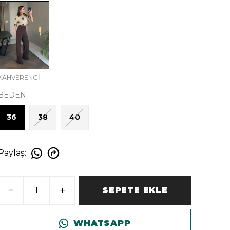
KAHVERENGİ
BEDEN
36
38
40
Paylaş
:
SEPETE EKLE
WHATSAPP