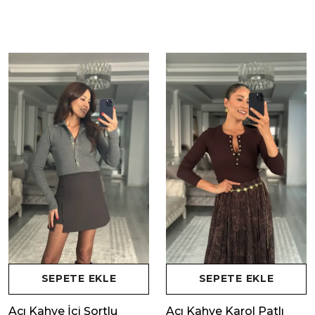
SEPETE EKLE
SEPETE EKLE
Acı Kahve İçi Şortlu
Acı Kahve Karol Patlı