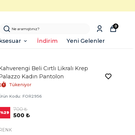
0
ksesuar
İndirim
Yeni Gelenler
Kahverengi Beli Cırtlı Likralı Krep
Palazzo Kadın Pantolon
Tükeniyor
Ürün Kodu
:
FOR2956
700 ₺
%
29
500 ₺
RENK