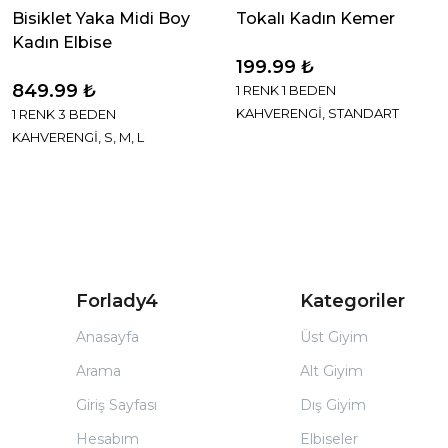
Bisiklet Yaka Midi Boy
Tokalı Kadın Kemer
Kadın Elbise
199.99 ₺
849.99 ₺
1 RENK 1 BEDEN
KAHVERENGİ, STANDART
1 RENK 3 BEDEN
KAHVERENGİ, S, M, L
Forlady4
Kategoriler
Anasayfa
Üst Giyim
Arama
Alt Giyim
Giriş Sayfası
Dış Giyim
Hesabım
Elbiseler