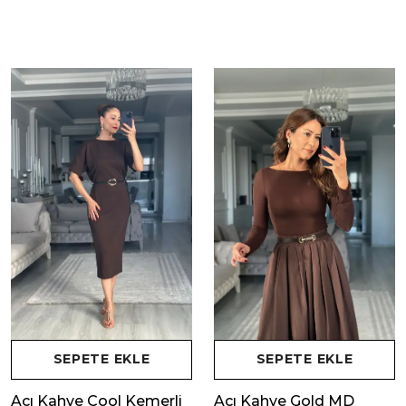
SEPETE EKLE
SEPETE EKLE
Acı Kahve Cool Kemerli
Acı Kahve Gold MD