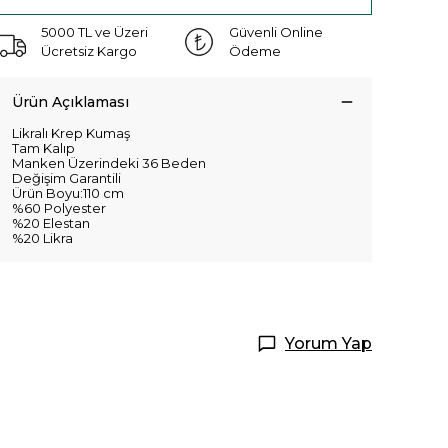
5000 TL ve Üzeri
Güvenli Online
Ücretsiz Kargo
Ödeme
Ürün Açıklaması
Likralı Krep Kumaş
Tam Kalıp
Manken Üzerindeki 36 Beden
Değişim Garantili
Ürün Boyu:110 cm
%60 Polyester
%20 Elestan
%20 Likra
Yorum Yap