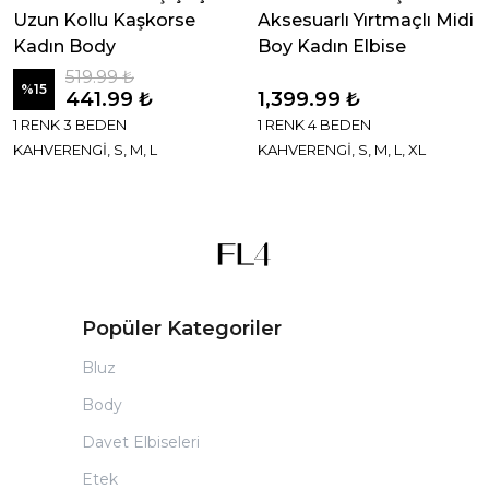
Uzun Kollu Kaşkorse
Aksesuarlı Yırtmaçlı Midi
Kadın Body
Boy Kadın Elbise
519.99 ₺
%
15
441.99 ₺
1,399.99 ₺
1 RENK 3 BEDEN
1 RENK 4 BEDEN
KAHVERENGİ, S, M, L
KAHVERENGİ, S, M, L, XL
Popüler Kategoriler
Bluz
Body
Davet Elbiseleri
Etek