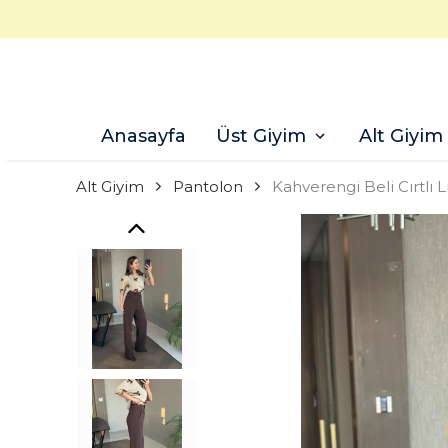
Anasayfa
Üst Giyim
Alt Giyim
Alt Giyim
Pantolon
Kahverengi Beli Cırtlı 