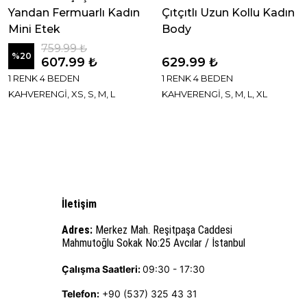
Yandan Fermuarlı Kadın
Çıtçıtlı Uzun Kollu Kadın
Mini Etek
Body
759.99 ₺
%
20
607.99 ₺
629.99 ₺
1 RENK 4 BEDEN
1 RENK 4 BEDEN
KAHVERENGİ, XS, S, M, L
KAHVERENGİ, S, M, L, XL
İletişim
Adres:
Merkez Mah. Reşitpaşa Caddesi
Mahmutoğlu Sokak No:25 Avcılar / İstanbul
Çalışma Saatleri:
09:30 - 17:30
Telefon:
+90 (537) 325 43 31